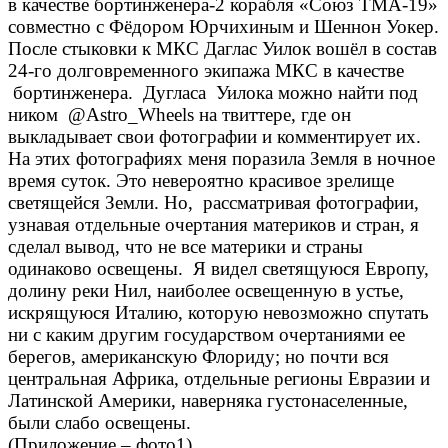
в качестве бортинженера-2 корабля «Союз ТМА-19»
совместно с Фёдором Юрчихиным и Шеннон Уокер.
После стыковки к МКС Даглас Уилок вошёл в состав
24-го долговременного экипажа МКС в качестве
бортинженера. Дугласа Уилока можно найти под
ником @Astro_Wheels на твиттере, где он
выкладывает свои фотографии и комментирует их.
На этих фотографиях меня поразила Земля в ночное
время суток. Это невероятно красивое зрелище
светящейся Земли. Но, рассматривая фотографии,
узнавая отдельные очертания материков и стран, я
сделал вывод, что не все материки и страны
одинаково освещены. Я видел светящуюся Европу,
долину реки Нил, наиболее освещенную в устье,
искрящуюся Италию, которую невозможно спутать
ни с каким другим государством очертаниями ее
берегов, американскую Флориду; но почти вся
центральная Африка, отдельные регионы Евразии и
Латинской Америки, наверняка густонаселенные,
были слабо освещены.
(Приложение – фото1).