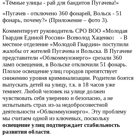
«Тёмные улицы - рай для бандитов Пугачева!»
«Пугачев - отключено 360 фонарей, Вольск - 51
фонарь, почему?» (Приложение – фото 3).
Комментирует руководитель СРО ВОО «Молодая
Гвардия Единой России»
Всеволод Хаценко
:
- В
местное отделение «Молодой Гвардии» поступили
жалобы от жителей Пугачева и Вольска. В Пугачеве
представители «Облкоммунэнерго» срезали 360
ламп освещения, в Вольске отключили 51 фонарь.
Плохое освещение улиц городов препятствует
снижению уровня криминализации. Родители боятся
выпускать детей на улицу, т.к. в 18 часов уже
темнеет. Любой человек на улице должен
чувствовать себя уверенно и безопасно, а не
испытывать страх из-за недобросовестной
деятельности «Облкоммунэнерго». Эту проблему
мы считаем одной из ключевых, поскольку
освещение улиц подтверждает стабильность
развития области
.