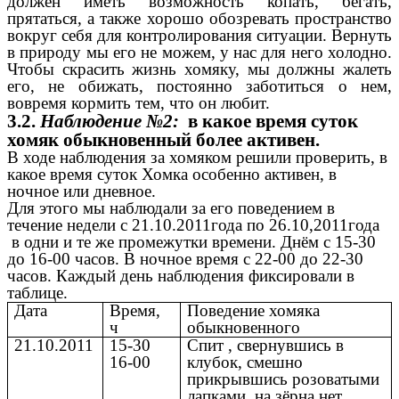
должен иметь возможность копать, бегать,
прятаться, а также хорошо обозревать пространство
вокруг себя для контролирования ситуации. Вернуть
в природу мы его не можем, у нас для него холодно.
Чтобы скрасить жизнь хомяку, мы должны жалеть
его, не обижать, постоянно заботиться о нем,
вовремя кормить тем, что он любит.
3.2.
Наблюдение №2:
в какое время суток
хомяк обыкновенный более активен.
В ходе наблюдения за хомяком решили проверить, в
какое время суток Хомка особенно активен, в
ночное или дневное.
Для этого мы наблюдали за его поведением в
течение недели с 21.10.2011года по 26.10,2011года
в одни и те же промежутки времени. Днём с 15-30
до 16-00 часов. В ночное время с 22-00 до 22-30
часов. Каждый день наблюдения фиксировали в
таблице.
Дата
Время,
Поведение хомяка
ч
обыкновенного
21.10.2011
15-30
Спит , свернувшись в
16-00
клубок, смешно
прикрывшись розоватыми
лапками, на зёрна нет