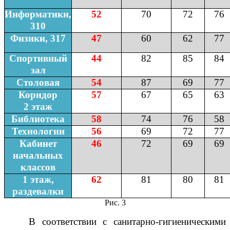
Информатики,
52
70
72
76
310
Физики, 317
47
60
62
77
Спортивный
44
82
85
84
зал
Столовая
54
87
69
77
Коридор
57
67
65
63
2 этаж
Библиотека
58
74
76
58
Технологии
56
69
72
77
Кабинет
46
72
69
69
начальных
классов
1 этаж,
62
81
80
81
раздевалки
Рис. 3
В соответствии с санитарно-гигиеническими