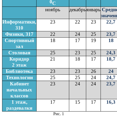
0
С
ноябрь
декабрь
январь
Средн
значен
Информатики,
23
22
23
22,7
310
Физики, 317
22
24
25
23,7
Спортивный
18
17
19
18
зал
Столовая
25
23
25
24,3
Коридор
21
18
17
18,7
2 этаж
Библиотека
23
23
26
24
Технологии
25
25
24
24,7
Кабинет
23
24
24
23,7
начальных
классов
1 этаж,
17
15
17
16,3
раздевалки
Рис. 1