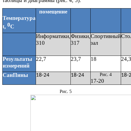
таблицы и диаграммы (рис. 4, 5).
помещение
Температура
0
t,
С
Информатики,
Физики,
Спортивный
Сто
310
317
зал
Результаты
22,7
23,7
18
24,
измерений
СанПины
Рис. 4
18-24
18-24
18-
17-20
Рис. 5