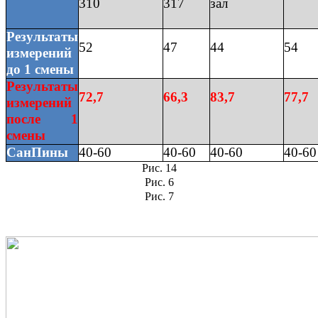
310
317
зал
Результаты
52
47
44
54
измерений
до 1 смены
Результаты
72,7
66,3
83,7
77,7
измерений
после 1
смены
СанПины
40-60
40-60
40-60
40-60
Рис. 14
Рис. 6
Рис. 7