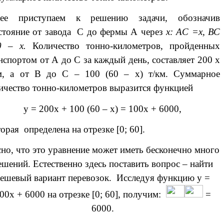
лее приступаем к решению задачи, обозначив
стояние от завода С до фермы А через
х: АС =х, ВС
0 – х.
Количество тонно-километров, пройденных
нспортом от А до С за каждый день, составляет 200 х
м, а от В до С – 100 (60 – х) т/км. Суммарное
ичество тонно-километров выразится функцией
у = 200х + 100 (60 – х) = 100х + 6000,
орая определена на отрезке [0; 60].
о, что это уравнение может иметь бесконечно много
ешений. Естественно здесь поставить вопрос – найти
ешевый вариант перевозок. Исследуя функцию у =
00х + 6000 на отрезке [0; 60], получим:
=
6000.