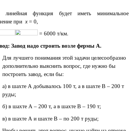
а линейная функция будет иметь минимальное
чение при
х
= 0,
= 6000 т/км.
од: Завод надо строить возле фермы А.
Для лучшего понимания этой задачи целесообразно
дополнительно выяснить вопрос, где нужно бы
построить завод, если бы:
а) в шахте А добывалось 100 т, а в шахте В – 200 т
руды;
б) в шахте А – 200 т, а в шахте В – 190 т;
в) в шахте А и шахте В – по 200 т руды;
Чтобы решить этот вопрос, нужно найти на отрезке