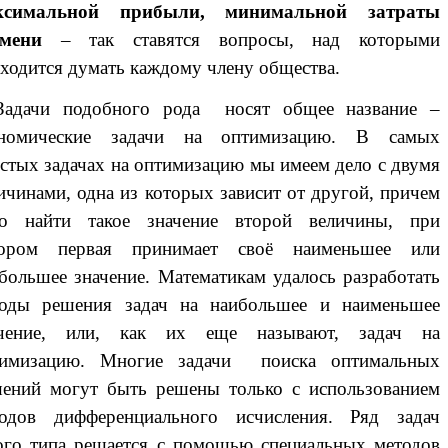
ксимальной прибыли, минимальной затраты
емени
– так ставятся вопросы, над которыми
ходится думать каждому члену общества.
дачи подобного рода носят общее название –
ономические задачи на оптимизацию. В самых
стых задачах на оптимизацию мы имеем дело с двумя
ичинами, одна из которых зависит от другой, причем
до найти такое значение второй величины, при
тором первая принимает своё наименьшее или
большее значение. Математикам удалось разработать
тоды решения задач на наибольшее и наименьшее
ачение, или, как их еще называют, задач на
тимизацию. Многие задачи поиска оптимальных
ений могут быть решены только с использованием
тодов дифференциального исчисления. Ряд задач
ого типа решается с помощью специальных методов