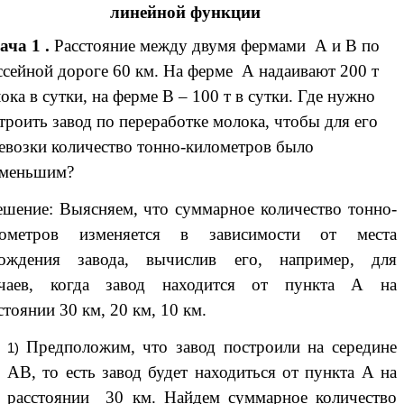
линейной функции
ача 1 .
Расстояние между двумя фермами А и В по
сейной дороге 60 км. На ферме А надаивают 200 т
ока в сутки, на ферме В – 100 т в сутки. Где нужно
троить завод по переработке молока, чтобы для его
евозки количество тонно-километров было
именьшим?
ение: Выясняем, что суммарное количество тонно-
лометров изменяется в зависимости от места
хождения завода, вычислив его, например, для
учаев, когда завод находится от пункта А на
стоянии 30 км, 20 км, 10 км.
Предположим, что завод построили на середине
АВ, то есть завод будет находиться от пункта А на
расстоянии 30 км. Найдем суммарное количество