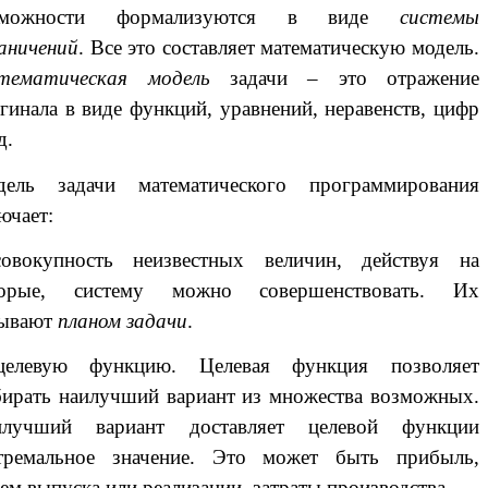
зможности формализуются в виде
системы
аничений
. Все это составляет математическую модель.
тематическая модель
задачи – это отражение
гинала в виде функций, уравнений, неравенств, цифр
д.
дель задачи математического программирования
ючает:
совокупность неизвестных величин, действуя на
торые, систему можно совершенствовать. Их
зывают
планом задачи
.
целевую функцию. Целевая функция позволяет
ирать наилучший вариант из множества возможных.
илучший вариант доставляет целевой функции
стремальное значение. Это может быть прибыль,
ем выпуска или реализации, затраты производства.