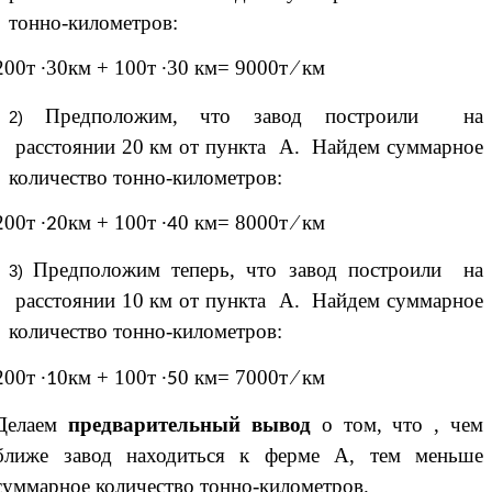
тонно-километров:
200т
30км + 100т
30 км= 9000т ∕ км
∙
∙
Предположим, что завод построили на
расстоянии 20 км от пункта А. Найдем суммарное
количество тонно-километров:
200т
0км + 100т
0 км= 8000т ∕ км
∙2
∙4
Предположим теперь, что завод построили на
расстоянии 10 км от пункта А. Найдем суммарное
количество тонно-километров:
200т
0км + 100т
0 км= 7000т ∕ км
∙1
∙5
Делаем
предварительный вывод
о том, что , чем
ближе завод находиться к ферме А, тем меньше
суммарное количество тонно-километров.