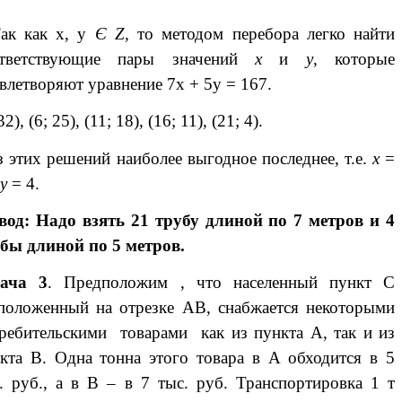
к как х, у
Є Z,
то методом перебора легко найти
ответствующие пары значений
х
и
у
, которые
влетворяют уравнение 7х + 5у = 167.
32), (6; 25), (11; 18), (16; 11), (21; 4).
этих решений наиболее выгодное последнее, т.е.
х
=
 у
= 4.
од: Надо взять 21 трубу длиной по 7 метров и 4
бы длиной по 5 метров.
дача 3
. Предположим , что населенный пункт С
положенный на отрезке АВ, снабжается некоторыми
ребительскими товарами как из пункта А, так и из
кта В. Одна тонна этого товара в А обходится в 5
. руб., а в В – в 7 тыс. руб. Транспортировка 1 т