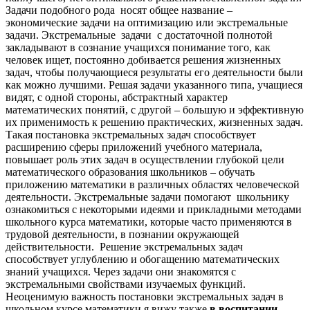
Задачи подобного рода носят общее название –
экономические задачи на оптимизацию или экстремальные
задачи. Экстремальные задачи с достаточной полнотой
закладывают в сознание учащихся понимание того, как
человек ищет, постоянно добивается решения жизненных
задач, чтобы получающиеся результаты его деятельности были
как можно лучшими. Решая задачи указанного типа, учащиеся
видят, с одной стороны, абстрактный характер
математических понятий, с другой – большую и эффективную
их применимость к решению практических, жизненных задач.
Такая постановка экстремальных задач способствует
расширению сферы приложений учебного материала,
повышает роль этих задач в осуществлении глубокой цели
математического образования школьников – обучать
приложению математики в различных областях человеческой
деятельности. Экстремальные задачи помогают школьнику
ознакомиться с некоторыми идеями и прикладными методами
школьного курса математики, которые часто применяются в
трудовой деятельности, в познании окружающей
действительности. Решение экстремальных задач
способствует углублению и обогащению математических
знаний учащихся. Через задачи они знакомятся с
экстремальными свойствами изучаемых функций.
Неоценимую важность постановки экстремальных задач в
школьном курсе математики я вижу также
в воспитании