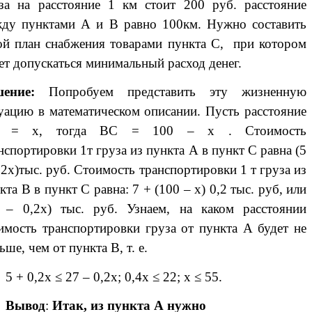
за на расстояние 1 км стоит 200 руб. расстояние
ду пунктами А и В равно 100км. Нужно составить
ой план снабжения товарами пункта С, при котором
ет допускаться минимальный расход денег.
шение:
Попробуем представить эту жизненную
уацию в математическом описании. Пусть расстояние
 = х, тогда ВС = 100 – х . Стоимость
нспортировки 1т груза из пункта А в пункт С равна (5
,2х)тыс. руб. Стоимость транспортировки 1 т груза из
кта В в пункт С равна: 7 + (100 – х) 0,2 тыс. руб, или
 – 0,2х) тыс. руб. Узнаем, на каком расстоянии
имость транспортировки груза от пункта А будет не
ьше, чем от пункта В, т. е.
5 + 0,2х ≤ 27 – 0,2х; 0,4х ≤ 22; х ≤ 55.
Вывод
:
Итак, из пункта А нужно