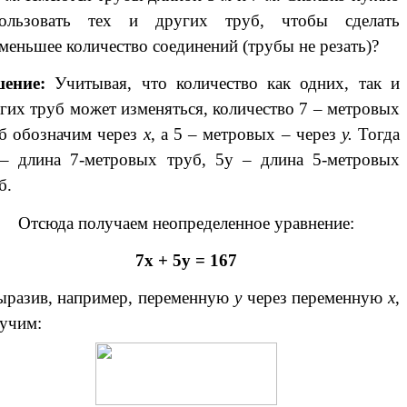
пользовать тех и других труб, чтобы сделать
меньшее количество соединений (трубы не резать)?
шение:
Учитывая, что количество как одних, так и
гих труб может изменяться, количество 7 – метровых
б обозначим через
х
, а 5 – метровых – через
у.
Тогда
– длина 7-метровых труб, 5у – длина 5-метровых
б.
Отсюда получаем неопределенное уравнение:
7х + 5у = 167
азив, например, переменную
у
через переменную
х
,
учим: