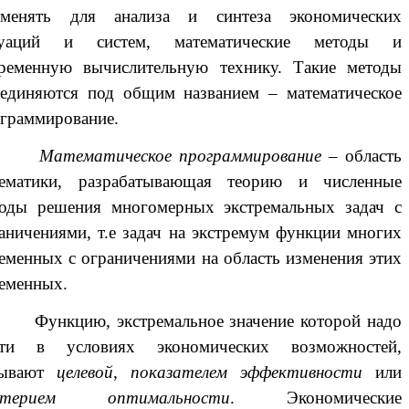
именять для анализа и синтеза экономических
туаций и систем, математические методы и
ременную вычислительную технику. Такие методы
единяются под общим названием – математическое
граммирование.
тематическое программирование
– область
тематики, разрабатывающая теорию и численные
оды решения многомерных экстремальных задач с
аничениями, т.е задач на экстремум функции многих
еменных с ограничениями на область изменения этих
еменных.
нкцию, экстремальное значение которой надо
йти в условиях экономических возможностей,
зывают
целевой
,
показателем эффективности
или
итерием оптимальности
. Экономические