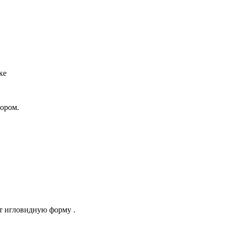
ке
ором.
т игловидную форму .