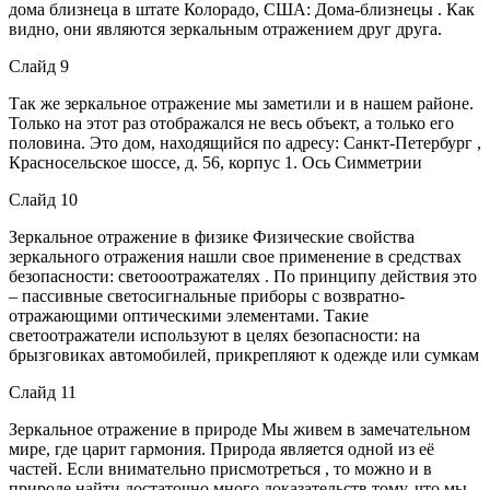
дома близнеца в штате Колорадо, США: Дома-близнецы . Как
видно, они являются зеркальным отражением друг друга.
Слайд 9
Так же зеркальное отражение мы заметили и в нашем районе.
Только на этот раз отображался не весь объект, а только его
половина. Это дом, находящийся по адресу: Санкт-Петербург ,
Красносельское шоссе, д. 56, корпус 1. Ось Симметрии
Слайд 10
Зеркальное отражение в физике Физические свойства
зеркального отражения нашли свое применение в средствах
безопасности: светооотражателях . По принципу действия это
– пассивные светосигнальные приборы с возвратно-
отражающими оптическими элементами. Такие
светоотражатели используют в целях безопасности: на
брызговиках автомобилей, прикрепляют к одежде или сумкам
Слайд 11
Зеркальное отражение в природе Мы живем в замечательном
мире, где царит гармония. Природа является одной из её
частей. Если внимательно присмотреться , то можно и в
природе найти достаточно много доказательств тому, что мы