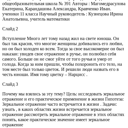
общеобразовательная школа № 391 Авторы : Магомедрасулова
Екатерина, Карандашова Александра, Кравченко Иван.
ученики 11 класса Научный руководитель : Кузнецова Ирина
Анатольевна, учитель математики
Слайд 2
Вступление Много лет тому назад жил на свете юноша. Он
был так красив, что многие женщины добивались его любви,
но он был холоден ко всем. Тогда за свое высокомерие он был
наказан: увидев свое отражение в ручье, он полюбил себя
самого. Больше он не смог уйти от того ручья и умер от
голода. Когда за ним пришли, чтобы похоронить его тело, на
том месте был только цветок. И решили люди назвать его в
честь юноши. Имя тому цветку – Нарцисс .
Слайд 3
Почему мы взялись за эту тему? Цель: исследовать зеркальное
отражение и его практическое применение в жизни Гипотеза:
Зеркальное отражение часто встречается в жизни . Задачи:
узнать , в каких областях жизни встречается зеркальное
отражение рассмотреть зеркальное отражение в этих областях
понять, какое практическое значение имеет зеркальное
отражение