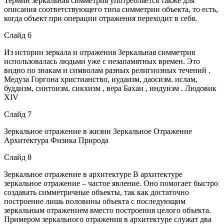
Термин зеркальная симметрия употребляется также для
описания соответствующего типа симметрии объекта, то есть,
когда объект при операции отражения переходит в себя.
Слайд 6
Из истории зеркала и отражения Зеркальная симметрия
использовалась людьми уже с незапамятных времен. Это
видно по знакам и символам разных религиозных течений .
Медуза Горгона христианство, иудаизм, даосизм. ислам,
буддизм, синтоизм. сикхизм , вера Бахаи , индуизм . Людовик
XIV
Слайд 7
Зеркальное отражение в жизни Зеркальное Отражение
Архитектура Физика Природа
Слайд 8
Зеркальное отражение в архитектуре В архитектуре
зеркальное отражение – частое явление. Оно помогает быстро
создавать симметричные объекты, так как достаточно
построение лишь половины объекта с последующим
зеркальным отражением вместо построения целого объекта.
Примером зеркального отражения в архитектуре служат два