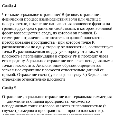
Слайд 4
Что такое зеркальное отражение? В физике: отражение -
физический процесс взаимодействия волн или частиц с
поверхностью, изменение направления волнового фронта на
границе двух сред с разными свойствами, в котором волновой
фронт возвращается в среду, из которой он пришёл. В
геометрии: отражение - относительно данной плоскости a –
преобразование пространства - при котором точке P,
расположенной по одну сторону от плоскости a, соответствует
точка P , расположенная по другую сторону от a так, что
плоскость a перпендикулярна к отрезку PP и проходит через
его середину. Зеркальное отражение оставляет неподвижными
точки плоскости a. Аналогичным образом определяется
зеркальное отражение плоскости относительно данной ее
прямой. Отражение света ( угол α равен углу β ) Зеркальное
отражение относительно плоскости
Слайд 5
Отражение , зеркальное отражение или зеркальная симметрия
— движение евклидова пространства, множество
неподвижных точек которого является гиперплоскостью (в
случае трехмерного пространства — просто плоскостью).