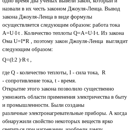
одно время два ученых вывели закон, который и
назвали в их честь законом Джоуля-Ленца. Вывод
закона Джоуля-Ленца в виде формулы
осуществляется следующим образом: работа тока
A=U
·
I
·
t . Количество теплоты Q=A=U
·
I
·
t. Из закона
Ома U=I*R , поэтому закон Джоуля-Ленца выглядит
следующим образом:
Q=(I:2 )
·
R
·
t ,
где Q - количество теплоты, I - сила тока, R
- сопротивление тока, t - время.
Открытие этого закона позволило существенно
умножить области применения электричества в быту
и промышленности. Были созданы
различные электронагревательные приборы. А когда
обнаружили свойство некоторых веществ ярко
светиться при нагревании, изобрели лампу