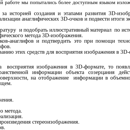
ей работе мы попытались более доступным языком изло
 за историей создания и этапами развития 3D-изоб
ализации анаглифических 3D-очков и подвести итоги 
ратуру и подобрать иллюстративный материал по исто
фического метода 3D-изображения.
ков-анаглифов и подтвердить это при помощи техно
ифов.
ванию этих средств для восприятия изображения в 3D
ва восприятия изображения в 3D-формате, то появ
ранственной информации объекта созерцания дейс
поверхности, на отображение информации в объемн
ущем.
жения.
о метода.
еализация.
спроизведения стереоизображения.
ов.