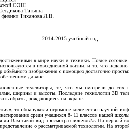
овской СОШ
Сетдикова Татьяна
ь физики Тиханова Л.В.
2014-2015 учебный год
 достижениями в мире науки и техники. Новые сотовые
используются в повседневной жизни, и то, что недавно
мир объёмного изображения с помощью достаточно прост
собственном диване.
кновенные телевизоры, те, что мы смотрели до сих п
ниями, ширины и высоты. Последние технологии 3D тел
вать образы, рождающиеся на экране.
ения», то обнаружили огромное количество научной инф
нкетирование среди учащихся 8- 11 классов нашей шко
я ли Вам такой вид просмотра фильмов?». На первый в
представление о рассматриваемой технологии. На втор