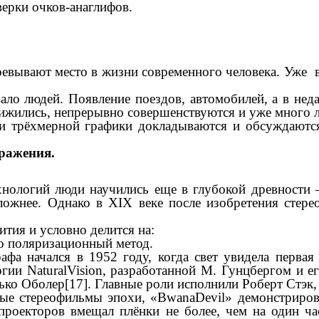
верки очков-анаглифов.
евывают место в жизни современного человека. Уже в
вало людей. Появление поездов, автомобилей, а в н
рижились, непрерывно совершенствуются и уже много л
и трёхмерной графики докладываются и обсуждаются
ражения.
нологий люди научились еще в глубокой древности —
ожнее. Однако в XIX веке после изобретения стере
тия и условно делится на:
то поляризационный метод.
афа начался в 1952 году, когда свет увидела первая
ии NaturalVision, разработанной М. Гунцбергом и ег
лько Оболер[17]. Главные роли исполнили Роберт Стэк
ные стереофильмы эпохи, «BwanaDevil» демонстриров
роекторов вмещал плёнки не более, чем на один час