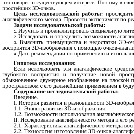
что говорит о существующем интересе. Поэтому в сво
простейших 3D-очков.
Цель исследовательской работы:
проследить
анаглифического метода. Провести эксперимент по ре
Задачи исследовательской работы:
Изучить и проанализировать специальную лите
Исследовать и определить возможности анагли
Выяснить преимущества и недостатки 3D-оч
восприятия 3D-изображения с помощью очков-анагл
Дать рекомендации по применению и использо
Гипотеза исследования:
Если использовать эти анаглифические средст
глубокого восприятия и получение новой прост
обыкновенное двумерное изображение на плоской 
пространством с его дальнейшим применением в буд
Содержание исследовательской работы:
Введение.
I. История развития и разновидности 3D-изобра
1.1. Этапы развития 3D-изображения.
1.2. Возможности использования анаглифическог
II. Исследование анаглифического метода и его р
2.1. Характеристика анаглифического метода во
2.2. Технология изготовления 3D-очков-анаглиф