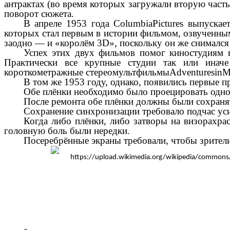
антрактах (во время которых загружали вторую часть
поворот сюжета.
В апреле 1953 года ColumbiaPictures выпуска
которых стал первым в истории фильмом, озвученным
заодно — и «королём 3D», поскольку он же снимался 
Успех этих двух фильмов помог киностудиям в
Практически все крупные студии так или иначе
короткометражные стереомультфильмыAdventuresinMus
В том же 1953 году, однако, появились первые п
Обе плёнки необходимо было проецировать одн
После ремонта обе плёнки должны были сохраня
Сохранение синхронизации требовало подчас уси
Когда либо плёнки, либо затворы на визорахр
головную боль были нередки.
Посеребрённые экраны требовали, чтобы зрители