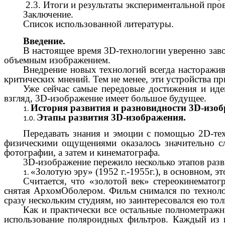
2.3. Итоги и результаты экспериментальной про
Заключение.
Список использованной литературы.
Введение.
В настоящее время 3D-технологии уверенно заво
объемным изображением.
Внедрение новых технологий всегда насторажи
критических мнений. Тем не менее, эти устройства п
Уже сейчас самые передовые достижения и иде
взгляд, 3D-изображение имеет большое будущее.
История развития и разновидности 3D-изоб
Этапы развития 3D-изображения.
Передавать знания и эмоции с помощью 2D-тех
физическими ощущениями оказалось значительно сл
фотографии, а затем и кинематографа.
3D-изображение пережило несколько этапов разви
«Золотую эру» (1952 г.-1955г.), в основном, э
Считается, что «золотой век» стереокинематогр
снятая АрхомОболером. Фильм снимался по технолог
сразу нескольким студиям, но заинтересовался ею то
Как и практически все остальные полнометраж
использование поляроидных фильтров. Каждый из п