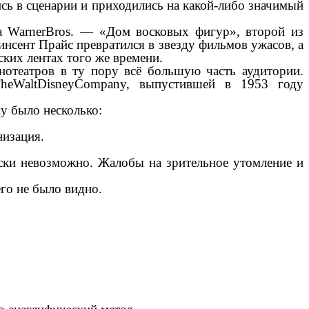
ись в сценарии и приходились на какой-либо значимый
, а WarnerBros. — «Дом восковых фигур», второй из
нсент Прайс превратился в звезду фильмов ужасов, а
ских лентах того же времени.
нотеатров в ту пору всё большую часть аудитории.
TheWaltDisneyCompany, выпустившей в 1953 году
му было несколько:
низация.
ески невозможно. Жалобы на зрительное утомление и
го не было видно.