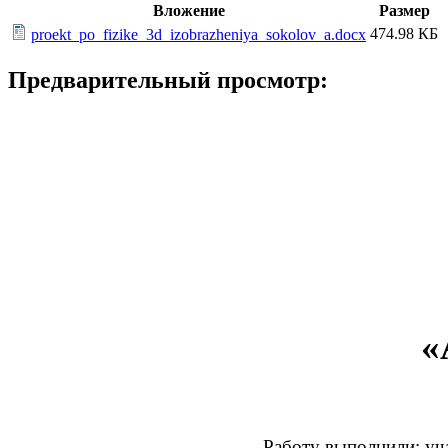
Вложение
Размер
474.98 КБ
proekt_po_fizike_3d_izobrazheniya_sokolov_a.docx
Предварительный просмотр:
«
Работу выполнили: уч