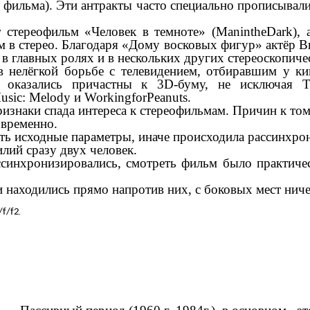
 фильма). Эти антракты часто специально прописывал
ет стереофильм «Человек в темноте» (ManintheDark)
 в стерео. Благодаря «Дому восковых фигур» актёр Ви
в главных ролях и в нескольких других стереоскопиче
 нелёгкой борьбе с телевидением, отбиравшим у ки
 оказались причастны к 3D-буму, не исключая 
ic: Melody и WorkingforPeanuts.
ризнаки спада интереса к стереофильмам. Причин к то
овременно.
ть исходные параметры, иначе происходила рассинхро
лий сразу двух человек.
ассинхронизировались, смотреть фильм было практич
 находились прямо напротив них, с боковых мест ниче