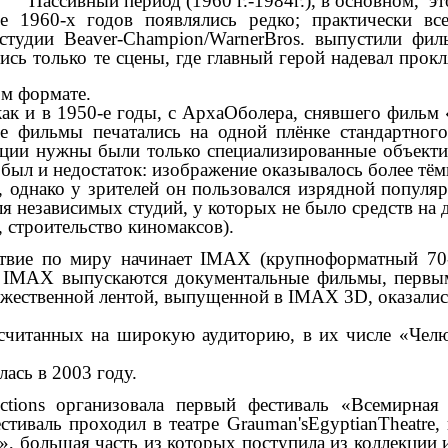
Пассивный период (1960 г.-1984г.), в основном, э
 1960-х годов появлялись редко; практически вс
студии Beaver-Champion/WarnerBros. выпустили фи
ись только те сцены, где главный герой надевал про
ом формате.
 как и в 1950-е годы, с АрхаОболера, снявшего филь
ие фильмы печатались на одной плёнке стандартного
рации нужны были только специализированные объект
был и недостаток: изображение оказывалось более тё
 однако у зрителей он пользовался изрядной популяр
ля независимых студий, у которых не было средств на
, строительство киномаксов).
ствие по миру начинает IMAX (крупноформатный 70
е IMAX выпускаются документальные фильмы, первы
ожественной лентой, выпущенной в IMAX 3D, оказали
ссчитанных на широкую аудиторию, в их числе «Челю
ась в 2003 году.
ctions организовала первый фестиваль «Всемирная 
тиваль проходил в театре Grauman'sEgyptianTheatre
», большая часть из которых поступила из коллекции