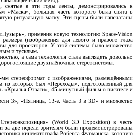
то анаглифический метод.
е, снятые в эти годы ленты, демонстрировались в
льм «Маска», большая часть которого была снята в
клятую ритуальную маску. Эти сцены были напечатаны
м «Пузырь», применив новую технологию Space-Vision
 размера (изображения для левого и правого глаза
ивы для проекторов. У этой системы было множество
мным и тусклым.
ностью, а сама технология стала выглядеть довольно
 дорогостоящие двухплёночные стереосистемы.
-мм стереоформат с изображениями, размещёнными
м из которых был «Переходы», подготовленный для
сь «Крылья Отваги», 45-минутный фильм о писателе и
сти 3», «Пятница, 13-е. Часть 3 в 3D» и множество
Стереоэкспозиция» (World 3D Exposition) в честь
, и за две недели зрителям были продемонстрированы
 историка кинематографа Роберта Фурманека, которую