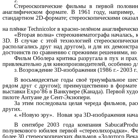
Стереоскопические фильмы в первой половине
анаглифическом формате. В 1961 году, например, 
стандартном 2D-формате; стереоскопическими оказал
на плёнке Technicolor в красно-зелёном анаглифическ
«Вторая волна» стереокинематографа началась,
3D. В случае с этой технологией стереоскопическ
располагались друг над другом), и для их демонст
достоинств по сравнению с прежними решениями, но 
Фильм Оболера критика разругала в пух и прах,
привлекательно для кинопроизводителей, особенно д
Возрождение 3D-изображения (1986 г.- 2003 г.
В восьмидесятые годы своё триумфальное ше
рядом друг с другом); преимущественно в формат
выставки Expo’86 в Ванкувере (Канада). Первой худ
пилоте Антуане де Сент-Экзюпери.
За этим последовала целая череда фильмов, ра
других.
«Новую эру». Новая эра 3D-изображения начал
В сентябре 2003 года компания SabucatProdu
полувекового юбилея первой «стереолихорадки». Фес
более 30 стереоскопических фильмов «Золотого Века