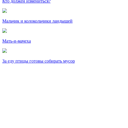
Кто должен измениться?
Мальчик и колокольчики ландышей
Мать-и-мачеха
За еду птицы готовы собирать мусор