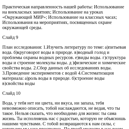
Практическая направленность нашей работы: Использование
на внекласных занятиях; Использование на уроках
«Окружающий МИР»; Использование на классных часах;
Использования на мероприятиях, посвященных охране
окружающей среды.
Слайд 9
План исследования: 1.Изучить литературу по теме: а)питьевая
вода. б)круговорот воды в природе. в)водный голод и
проблемы охраны водных ресурсов. е)виды воды. г)структура
воды и строение молекулы воды. д )физические и химические
свойства воды. 2.Сбор данных об исследованиях воды.
3.Проведение экспериментов с водой 4.Систематизация
материала: а)роль воды в природе. б)строение воды
в)свойства воды
Слайд 10
Вода, у тебя нет ни цвета, ни вкуса, ни запаха, тебя
невозможно описать, тобой наслаждаются, не ведая, что ты
такое. Нельзя сказать, что необходимо для жизни: ты сама
жизнь. Ты исполняешь нас с радостью, которую не объяснишь
нашими чувствами. С тобой возвращаются к нам силы, с
которыми мы уже простились. По твоей милости в нас вновь