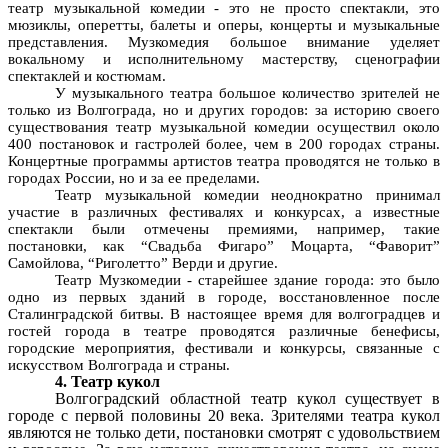
театр музыкальной комедии - это не просто спектакли, это
мюзиклы, оперетты, балеты и оперы, концерты и музыкальные
представления. Музкомедия большое внимание уделяет
вокальному и исполнительному мастерству, сценографии
спектаклей и костюмам.
У музыкального театра большое количество зрителей не
только из Волгограда, но и других городов: за историю своего
существования театр музыкальной комедии осуществил около
400 постановок и гастролей более, чем в 200 городах страны.
Концертные программы артистов театра проводятся не только в
городах России, но и за ее пределами.
Театр музыкальной комедии неоднократно принимал
участие в различных фестивалях и конкурсах, а известные
спектакли были отмечены премиями, например, такие
постановки, как “Свадьба Фигаро” Моцарта, “Фаворит”
Самойлова, “Риголетто” Верди и другие.
Театр Музкомедии - старейшее здание города: это было
одно из первых зданий в городе, восстановленное после
Сталинградской битвы. В настоящее время для волгоградцев и
гостей города в театре проводятся различные бенефисы,
городские мероприятия, фестивали и конкурсы, связанные с
искусством Волгограда и страны.
4. Театр кукол
Волгоградский областной театр кукол существует в
городе с первой половины 20 века. Зрителями театра кукол
являются не только дети, постановки смотрят с удовольствием