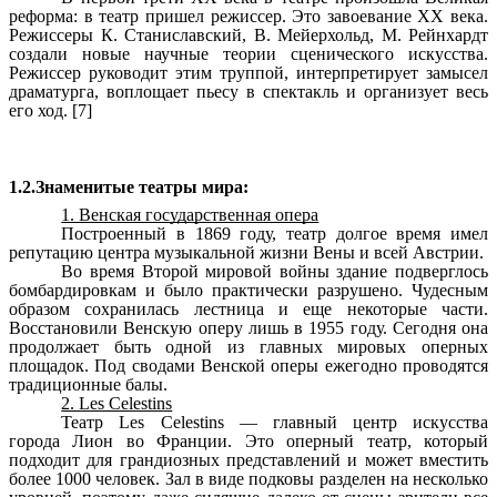
реформа: в театр пришел режиссер. Это завоевание XX века.
Режиссеры К. Станиславский, В. Мейерхольд, М. Рейнхардт
создали новые научные теории сценического искусства.
Режиссер руководит этим труппой, интерпретирует замысел
драматурга, воплощает пьесу в спектакль и организует весь
его ход. [7]
1.2.Знаменитые театры мира:
1. Венская государственная опера
Построенный в 1869 году, театр долгое время имел
репутацию центра музыкальной жизни Вены и всей Австрии.
Во время Второй мировой войны здание подверглось
бомбардировкам и было практически разрушено. Чудесным
образом сохранилась лестница и еще некоторые части.
Восстановили
Венскую оперу
лишь в 1955 году. Сегодня она
продолжает быть одной из главных мировых оперных
площадок. Под сводами Венской оперы ежегодно проводятся
традиционные балы.
2. Les Celestins
Театр Les Celestins — главный центр искусства
города
Лион
во Франции. Это оперный театр, который
подходит для грандиозных представлений и может вместить
более 1000 человек. Зал в виде подковы разделен на несколько