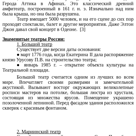
Герода Аттика в
Афинах
. Это классический древний
амфитеатр, построенный в 161 г. н. э. Изначально над ним
была крыша, но она была разрушена.
Театр вмещает 5000 человек, и на его сцене до сих пор
проходят спектакли, балет и другие мероприятия. Даже Элтон
Джон давал свой концерт в Одеоне. [3]
Знаменитые театры России:
1. Большой театр
Существует две версии даты основания:
март 1776 года, когда Екатерина II дала распоряжение
князю Урусову П.В. на строительство театра;
январь 1985 г. – открытие объекта культуры на
Театральной площади.
Большой театр считается одним из лучших во всем
мире. Впечатляет своими размерами и замечательной
акустикой. Вызывают восторг окружающих великолепные
росписи мастеров на потолке, большая люстра из хрусталя,
состоящая из множества ярусов. Помещение украшено
позолоченной лепниной. Перед фасадом здания расположился
скверик с красивым фонтаном.
2. Мариинский театр