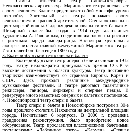
Самый известный театр Санкт-Петербурга.
Неоклассическая архитектура Мариинского театра впечатляет
своим величием. Здание представляет собой многофигурную
постройку. Зрительный зал театра поражает своим
великолепием и красивой архитектурой. Стены окрашены в
цвет морской волны. Сиденья декорированы синим бархатом.
Шикарный занавес был создан в 1914 году талантливым
художником А. Головиным, соединившим элементы росписи
с рисунком наряда императрицы. Настоящая хрустальная
люстра считается главной жемчужиной Мариинского театра.
Изготовленf онf был еще в 1860 году.
3. Екатеринбургский театр оперы и балета
Екатеринбургский театр оперы и балета основан в 1912
году. Театру неоднократно присуждалась премия СССР за
высокие достижения в области культуры. Театр постоянно
творчески взаимодействует со странами Европы, Кореи и
США. Здесь проходят различные международные
музыкальные фестивали. В театре работают талантливые
режиссеры, танцоры, дирижеры и оперные певцы. В
репертуаре много известных оперных и балетных постановок.
4. Новосибирский театр оперы и балета
Театр оперы и балета в Новосибирске построен в 30-е
годы прошлого столетия. Находится на центральной площади
города. Насчитывает 6 корпусов. В 2006 г. проведена
грандиозная реконструкция, было приобретено новое
оборудование. Театр прославился классическими балетными
постановками: «Лебединое озеро», «Кармен», «Спящая