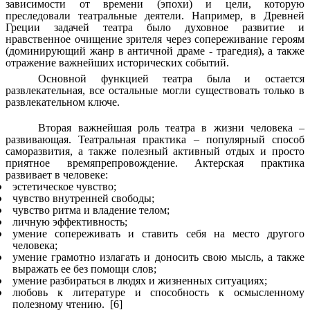
зависимости от времени (эпохи) и цели, которую
преследовали театральные деятели. Например, в Древней
Греции задачей театра было духовное развитие и
нравственное очищение зрителя через сопереживание героям
(доминирующий жанр в античной драме - трагедия), а также
отражение важнейших исторических событий.
Основной функцией театра была и остается
развлекательная, все остальные могли существовать только в
развлекательном ключе.
Вторая важнейшая роль театра в жизни человека –
развивающая. Театральная практика – популярный способ
саморазвития, а также полезный активный отдых и просто
приятное времяпрепровождение. Актерская практика
развивает в человеке:
эстетическое чувство;
чувство внутренней свободы;
чувство ритма и владение телом;
личную эффективность
;
умение сопереживать и ставить себя на место другого
человека;
умение грамотно излагать и доносить свою мысль, а также
выражать ее без помощи слов;
умение разбираться в людях и жизненных ситуациях;
любовь к литературе и способность к осмысленному
полезному чтению. [6]