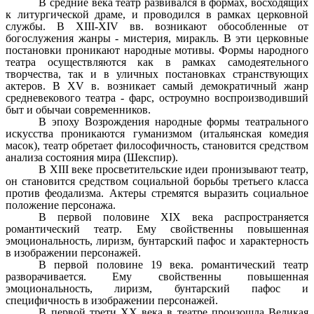
В средние века театр развивался в формах, восходящих
к литургической драме, и проводился в рамках церковной
службы. В XIII-XIV вв. возникают обособленные от
богослужения жанры - мистерия, миракль. В эти церковные
постановки проникают народные мотивы. Формы народного
театра осуществляются как в рамках самодеятельного
творчества, так и в уличных постановках странствующих
актеров. В XV в. возникает самый демократичный жанр
средневекового театра - фарс, остроумно воспроизводивший
быт и обычаи современников.
В эпоху Возрождения народные формы театрального
искусства проникаются гуманизмом (итальянская комедия
масок), театр обретает философичность, становится средством
анализа состояния мира (Шекспир).
В XIII веке просветительские идеи пронизывают театр,
он становится средством социальной борьбы третьего класса
против феодализма. Актеры стремятся выразить социальное
положение персонажа.
В первой половине XIX века распространяется
романтический театр. Ему свойственны повышенная
эмоциональность, лиризм, бунтарский пафос и характерность
в изображении персонажей.
В первой половине 19 века. романтический театр
разворачивается. Ему свойственны повышенная
эмоциональность, лиризм, бунтарский пафос и
специфичность в изображении персонажей.
В первой трети XX века в театре произошла Великая