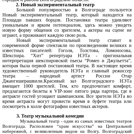
2. Новый экспериментальный театр
Большой популярностью в Волгограде пользуется
Новый экспериментальный театр, который находится на
Площади павших борцов. Постановки театра удивляют
уникальным и ярким потенциалом, здесь можно увидеть
новую форму общения со зрителем, а актеры на сцене не
играют, а проживают каждую свою роль.
Новый экспериментальный театр ставит в
современной форме спектакли по произведениям великих и
известных писателей: Гоголя, Толстова, Ломоносова,
Шекспира. “Хит” репертуара НЭТа - оригинальная
интерпретация шекспировской пьесы “Ромео и Джульетта”,
которая была первой постановкой театра. В настоящее время
художественный руководитель НЭТа и главный режиссер
театра – народный артист России Отар
Джангишерашвили.Красивый зал Волгоградского НЭТа
вмещает 1000 зрителей. Тем, кто предпочитает комфорт,
предлагаются билеты в VIP-зоне пятого ряда партера, где в
антракте гостей угощают шампанским. Все зрители НЭТа во
время антракта могут провести время в буфете театра или
посмотреть в холле фотографии известных актеров.
3. Театр музыкальной комедии
Музыкальный театр - один из самых известных театров
Волгограда. Расположен “храм искусства” на Центральной
набережной, с великолепным видом на Волгу. Волгоградский