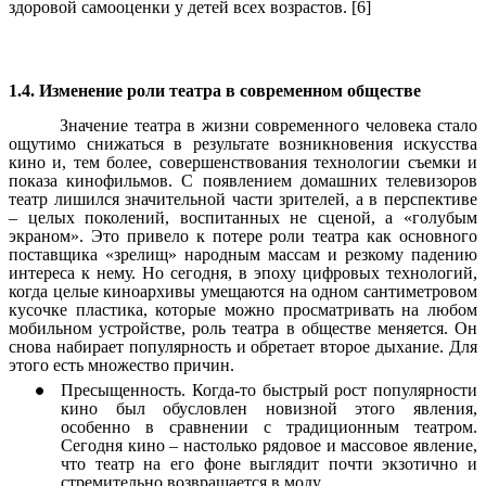
здоровой самооценки у детей всех возрастов. [6]
1.4. Изменение роли театра в современном обществе
Значение театра в жизни современного человека стало
ощутимо снижаться в результате возникновения искусства
кино и, тем более, совершенствования технологии съемки и
показа кинофильмов.
С появлением домашних телевизоров
театр лишился значительной части зрителей, а в перспективе
– целых поколений, воспитанных не сценой, а «голубым
экраном».
Это привело к потере роли театра как основного
поставщика «зрелищ» народным массам и резкому падению
интереса к нему. Но сегодня, в эпоху цифровых технологий,
когда целые киноархивы умещаются на одном сантиметровом
кусочке пластика, которые можно просматривать на любом
мобильном устройстве, роль театра в обществе меняется. Он
снова набирает популярность и обретает второе дыхание. Для
этого есть множество причин.
Пресыщенность. Когда-то быстрый рост популярности
кино был обусловлен новизной этого явления,
особенно в сравнении с традиционным театром.
Сегодня кино – настолько рядовое и массовое явление,
что театр на его фоне выглядит почти экзотично и
стремительно возвращается в моду.