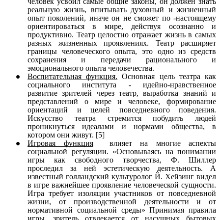
человек усвоил самые общие законы, он должен знать
реальную жизнь, впитывать духовный и жизненный
опыт поколений, иначе он не сможет по -настоящему
ориентироваться в мире, действуя осознанно и
продуктивно. Театр целостно отражает жизнь в самых
разных жизненных проявлениях. Театр расширяет
границы человеческого опыта, это одно из средств
сохранения и передачи рационального и
эмоционального опыта человечества.
Воспитательная функция.
Основная цель театра как
социального института - идейно-нравственное
развитие зрителей через театр, выработка знаний и
представлений о мире и человеке, формирование
ориентаций и целей повседневного поведения.
Искусство театра стремится побудить людей
проникнуться идеалами и нормами общества, в
котором они живут. [5]
Игровая функция
влияет на многие аспекты
социальной регуляции. «Основываясь на понимании
игры как свободного творчества, Ф. Шиллер
проследил за ней эстетическую деятельность. А
известный голландский культуролог Й. Хейзинг видел
в игре важнейшее проявление человеческой сущности.
Игра требует изоляции участников от повседневной
жизни, от производственной деятельности и от
нормативной социальной среды» Принимая правила
игры, зритель отвлекается от насущных бытовых