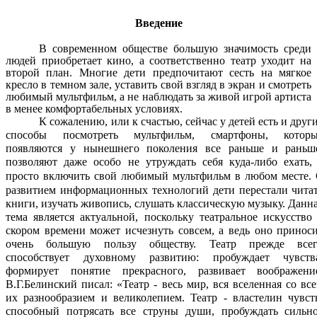
Введение
В современном обществе большую значимость среди
людей приобретает кино, а соответственно театр уходит на
второй план. Многие дети предпочитают сесть на мягкое
кресло в темном зале, уставить свой взгляд в экран и смотреть
любимый мультфильм, а не наблюдать за живой игрой артиста
в менее комфортабельных условиях.
К сожалению, или к счастью, сейчас у детей есть и друг
способы посмотреть мультфильм, смартфоны, котор
появляются у нынешнего поколения все раньше и раньш
позволяют даже особо не утруждать себя куда-либо ехать,
просто включить свой любимый мультфильм в любом месте.
развитием информационных технологий дети перестали чита
книги, изучать живопись, слушать классическую музыку. Данн
тема является актуальной, поскольку театральное искусство
скором времени может исчезнуть совсем, а ведь оно принос
очень большую пользу обществу. Театр прежде все
способствует духовному развитию: пробуждает чувств
формирует понятие прекрасного, развивает воображени
В.Г.
Белинский писал: «Театр - весь мир, вся вселенная со вс
их разнообразием и великолепием. Театр - властелин чувст
способный потрясать все струны души, пробуждать сильн