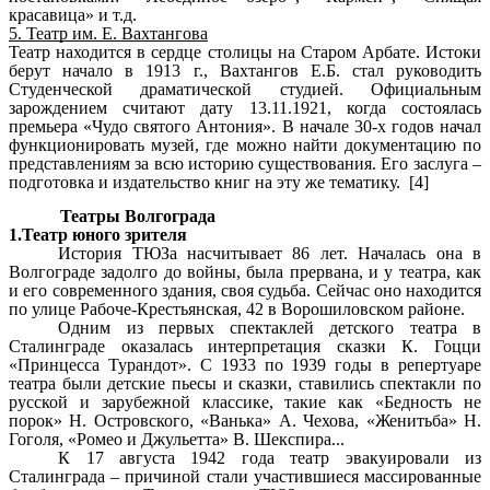
красавица» и т.д.
5. Театр им. Е. Вахтангова
Театр находится в сердце столицы на Старом Арбате. Истоки
берут начало в 1913 г., Вахтангов Е.Б. стал руководить
Студенческой драматической студией. Официальным
зарождением считают дату 13.11.1921, когда состоялась
премьера «Чудо святого Антония». В начале 30-х годов начал
функционировать музей, где можно найти документацию по
представлениям за всю историю существования. Его заслуга –
подготовка и издательство книг на эту же тематику. [4]
Театры Волгограда
1.Театр юного зрителя
История ТЮЗа насчитывает 86 лет. Началась она в
Волгограде задолго до войны, была прервана, и у театра, как
и его современного здания, своя судьба. Сейчас оно находится
по улице Рабоче-Крестьянская, 42 в Ворошиловском районе.
Одним из первых спектаклей детского театра в
Сталинграде оказалась интерпретация сказки К. Гоцци
«Принцесса Турандот». С 1933 по 1939 годы в репертуаре
театра были детские пьесы и сказки, ставились спектакли по
русской и зарубежной классике, такие как «Бедность не
порок» Н. Островского, «Ванька» А. Чехова, «Женитьба» Н.
Гоголя, «Ромео и Джульетта» В. Шекспира...
К 17 августа 1942 года театр эвакуировали из
Сталинграда – причиной стали участившиеся массированные