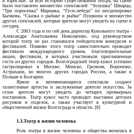
и взрослые. За всю историю существования театра, на сцене
было поставлено множество спектаклей: “Золушка” Шварца,
“Три поросенка” Маршака, “Гуси-лебеди” по инсценировке
Бычкова, “Сказка о рыбаке и рыбке” Пушкина и множество
других спектаклей, которые зрители могут увидеть на сцене и
сегодня.
С 2003 года и по сей день директор Кукольного театра -
Александра Анатольевна Николаенко, под руководством
которой театр не раз становился победителем конкурсов и
фестивалей. Помимо этого театр самостоятельно проводит
фестивали международного уровня, благотворительные
акции, фестивали, в которых участвовали приглашенные
гости из других городов. Волгоградский театр кукол успешно
гастролировал в Москве, Минске, Грозном, Воронеже,
Астрахани, во многих других городах России, а также в
Польше и Болгарии.
Яркие и запоминающиеся спектакли создают
талантливые артисты и заслуженные деятели искусства. За
сезон зрители могут увидеть до четырех премьерных
постановок. Театр кукол часто проводит выставки детских
рисунков и поделок, а также участвует в культурной и
общественной жизни Волгограда и области. [8]
1.3.Театр в жизни человека
Роль театра в жизни человека и общества менялась в