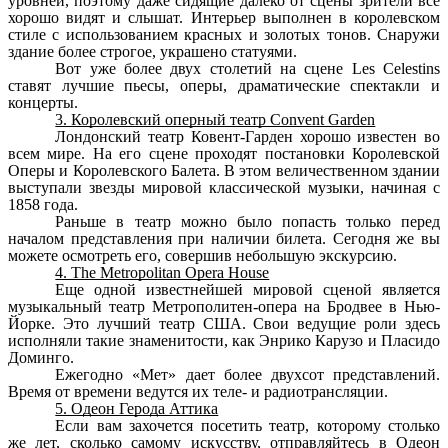
уровней, поэтому даже сидящие далеко от сцены зрители все
хорошо видят и слышат. Интерьер выполнен в королевском
стиле с использованием красных и золотых тонов. Снаружи
здание более строгое, украшено статуями.
Вот уже более двух столетий на сцене Les Celestins
ставят лучшие пьесы, оперы, драматические спектакли и
концерты.
3. Королевский оперный театр Convent Garden
Лондонский
театр Ковент-Гарден хорошо известен во
всем мире. На его сцене проходят постановки Королевской
Оперы и Королевского Балета. В этом величественном здании
выступали звезды мировой классической музыки, начиная с
1858 года.
Раньше в театр можно было попасть только перед
началом представления при наличии билета. Сегодня же вы
можете осмотреть его, совершив небольшую экскурсию.
4. The Metropolitan Opera House
Еще одной известнейшей мировой сценой является
музыкальный театр Метрополитен-опера на Бродвее в Нью-
Йорке. Это лучший театр
США
. Свои ведущие роли здесь
исполняли такие знаменитости, как Энрико Карузо и Пласидо
Доминго.
Ежегодно «Мет» дает более двухсот представлений.
Время от времени ведутся их теле- и радиотрансляции.
5. Одеон Герода Аттика
Если вам захочется посетить театр, которому столько
же лет, сколько самому искусству, отправляйтесь в Одеон