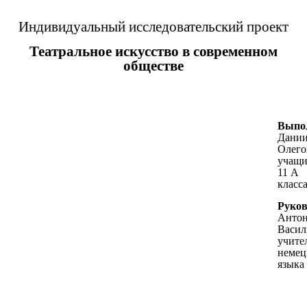
Индивидуальный исследовательский проект
Театральное искусство в современном
обществе
Выпо
Дани
Олего
учащи
11 А
класс
Руков
Анто
Васил
учите
немец
языка