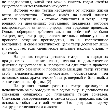
не предположил, какой год можно считать годом отсчёта
существования театрального искусства.
История жизни театра неотделима от истории жизни
всего человечества.
Сколько живёт на нашей планете
«человек разумный», - столько существует и театр. Театр
родился из древнейших
ритуальных
празднеств, которые
воспроизводили явления природы или трудовые процессы.
Однако
обрядовые
действия сами по себе ещё не были
театром, ведь театр предполагает не только общие усилия в
процессе создания произведения, но и коллективное
восприятие, и своей эстетической цели театр достигает лишь
в том случае, если сценическое действие находит отклик у
зрителей.
На ранних стадиях развития театра — в народных
празднествах —
пение
,
танец
, музыка и драматическое
действие существовали в неразрывном единстве; в процессе
дальнейшего развития и профессионализации театр утратил
свой первоначальный
синкретизм
, образовались три
основных вида: драматический театр, оперный и балетный, а
также смешанные формы. [2]
На ранних этапах развития театра драматург и
исполнитель были объединены в одном лице. В древности на
спектакли собиралось до пятнадцати тысяч зрителей.
Спектакли разворачивались в самом сердце природы, как бы
оставаясь событием самой жизни. Это придавало старому
театру естественности и живости.