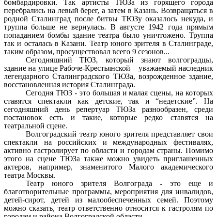
бомбардировки. Так артисты ТЮЗа из горящего города
перебрались на левый берег, а затем в Казань. Возвращаться в
родной Сталинград после битвы ТЮЗу оказалось некуда, и
труппа больше не вернулась. В августе 1942 года прямым
попаданием бомбы здание театра было уничтожено. Труппа
так и осталась в Казани. Театр юного зрителя в Сталинграде,
таким образом, просуществовал всего 9 сезонов...
Сегодняшний ТЮЗ, который знают волгоградцы,
здание на улице Рабоче-Крестьянской – уважаемый наследник
легендарного Сталинградского ТЮЗа, возрожденное здание,
восстановленная история Сталинграда.
Сегодня ТЮЗ - это большая и малая сцены, на которых
ставятся спектакли как детские, так и “недетские”. На
сегодняшний день репертуар ТЮЗа разнообразен, среди
постановок есть и такие, которые редко ставятся на
театральной сцене.
Волгоградский театр юного зрителя представляет свои
спектакли на российских и международных фестивалях,
активно гастролирует по области и городам страны. Помимо
этого на сцене ТЮЗа также можно увидеть приглашенных
актеров, например, знаменитого Малого академического
театра Москвы.
Театр юного зрителя Волгограда - это еще и
благотворительные программы, мероприятия для инвалидов,
детей-сирот, детей из малообеспеченных семей. Поэтому
можно сказать, театр ответственно относится к гастролям по
городам и района Волгоградской области.