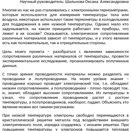
Научный руководитель: Шальнова Оксана Александровна
Многие из нас не раз сталкивались с электронными термометрами,
которые используются для измерения температуры тела или
воздуха, некоторые используют такие термометры в холодильнике
для поддержания в нем нужной температуры. Однако мало кто
задумывается, на каком принципе работают эти приборы, что
лежит в их основе? Оказывается, электрическое сопротивление
различных материалов зависит от температуры, и у этого явления
есть как положительные, так и отрицательные стороны.
Цель моего проекта – разобраться с явлением зависимости
сопротивления различных материалов от температуры, провести
экспериментальное исследование, проанализировать полученные
данные.
С точки зрения проводимости материалы можно разделить на
проводники и полупроводники. На моем уровне знания –
проводники хорошо проводят электрический ток, т.е. обладают
низким сопротивлением, а полупроводники – плохо проводят ток,
и, значит, обладают высоким сопротивлением. Из литературы я
узнал, что сопротивление проводников растет с ростом
температуры, а полупроводников, наоборот, падает. Объяснить это
явление можно вот такими рисунками.
При низкой температуре электроны свободно перемещаются в
кристаллической решетке металла под воздействием внешнего
электрического поля, изредка соударяясь с ионами решетки. При
повышении температуры у электронов повышается тепловая