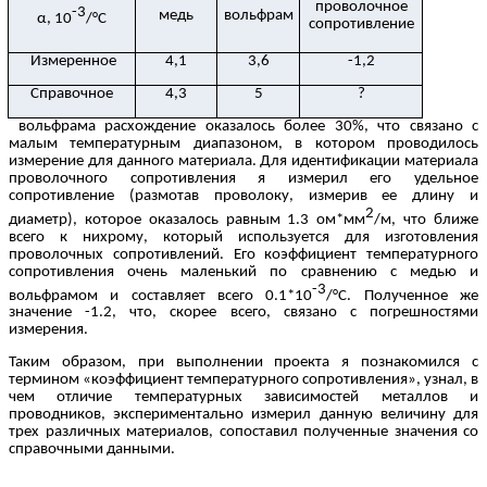
проволочное
-3
медь
вольфрам
α, 10
/°С
сопротивление
Измеренное
4,1
3,6
-1,2
Справочное
4,3
5
?
вольфрама расхождение оказалось более 30%, что связано с
малым температурным диапазоном, в котором проводилось
измерение для данного материала. Для идентификации материала
проволочного сопротивления я измерил его удельное
сопротивление (размотав проволоку, измерив ее длину и
2
диаметр), которое оказалось равным 1.3 ом*мм
/м, что ближе
всего к нихрому, который используется для изготовления
проволочных сопротивлений. Его коэффициент температурного
сопротивления очень маленький по сравнению с медью и
-3
вольфрамом и составляет всего 0.1*10
/°С. Полученное же
значение -1.2, что, скорее всего, связано с погрешностями
измерения.
Таким образом, при выполнении проекта я познакомился с
термином «коэффициент температурного сопротивления», узнал, в
чем отличие температурных зависимостей металлов и
проводников, экспериментально измерил данную величину для
трех различных материалов, сопоставил полученные значения со
справочными данными.