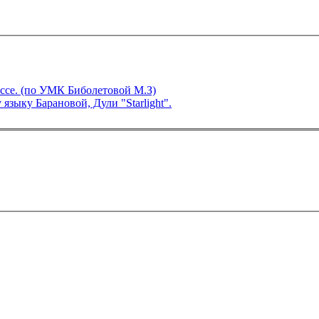
языку в 3 классе. (по УМК Биболетовой М.З)
языку Барановой, Дули "Starlight".