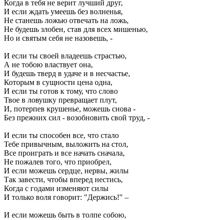
Когда в тебя не верит лучший друг,
И если ждать умеешь без волненья,
Не станешь ложью отвечать на ложь,
Не будешь злобен, став для всех мишенью,
Но и святым себя не назовешь, -
И если ты своей владеешь страстью,
А не тобою властвует она,
И будешь тверд в удаче и в несчастье,
Которым в сущности цена одна,
И если ты готов к тому, что слово
Твое в ловушку превращает плут,
И, потерпев крушенье, можешь снова -
Без прежних сил - возобновить свой труд, -
И если ты способен все, что стало
Тебе привычным, выложить на стол,
Все проиграть и все начать сначала,
Не пожалев того, что приобрел,
И если можешь сердце, нервы, жилы
Так завести, чтобы вперед нестись,
Когда с годами изменяют силы
И только воля говорит: "Держись!" –
И если можешь быть в толпе собою,