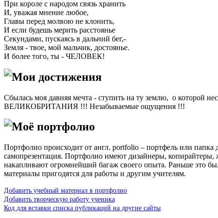
При короле с народом связь хранить
И, уважая мнение любое,
Главы перед молвою не клонить,
И если будешь мерить расстоянье
Секундами, пускаясь в дальний бег,-
Земля - твое, мой мальчик, достоянье.
И более того, ты - ЧЕЛОВЕК!
Мои достижения
Сбылась моя давняя мечта - ступить на ту землю, о которой нес
ВЕЛИКОБРИТАНИЯ !!! Незабываемые ощущения !!!
Моё портфолио
Портфолио происходит от англ. portfolio – портфель или папка
самопрезентация. Портфолио имеют дизайнеры, копирайтеры, 
накапливают огромнейший багаж своего опыта. Раньше это бы
материалы пригодятся для работы и другим учителям.
Добавить учебный материал в портфолио
Добавить творческую работу ученика
Код для вставки списка публикаций на другие сайты