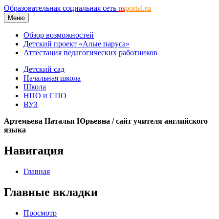
Образовательная социальная сеть
ns
portal.ru
Меню
Обзор возможностей
Детский проект «Алые паруса»
Аттестация педагогических работников
Детский сад
Начальная школа
Школа
НПО и СПО
ВУЗ
Артемьева Наталья Юрьевна / сайт учителя английcкого
языка
Навигация
Главная
Главные вкладки
Просмотр