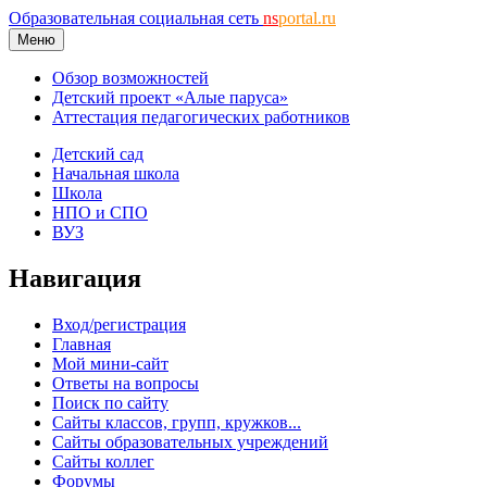
Образовательная социальная сеть
ns
portal.ru
Меню
Обзор возможностей
Детский проект «Алые паруса»
Аттестация педагогических работников
Детский сад
Начальная школа
Школа
НПО и СПО
ВУЗ
Навигация
Вход/регистрация
Главная
Мой мини-сайт
Ответы на вопросы
Поиск по сайту
Сайты классов, групп, кружков...
Сайты образовательных учреждений
Сайты коллег
Форумы