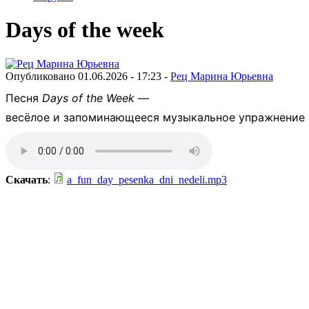
Days of the week
Опубликовано 01.06.2026 - 17:23 -
Рец Марина Юрьевна
Песня
Days
of
the
Week
—
весёлое
и
запоминающееся
музыкальное
упражнение
Скачать
:
a_fun_day_pesenka_dni_nedeli.mp3