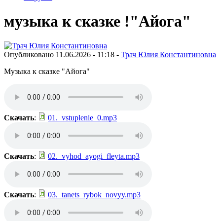
музыка к сказке !"Айога"
Опубликовано 11.06.2026 - 11:18 -
Трач Юлия Константиновна
Музыка к сказке "Айога"
Скачать
:
01._vstuplenie_0.mp3
Скачать
:
02._vyhod_ayogi_fleyta.mp3
Скачать
:
03._tanets_rybok_novyy.mp3