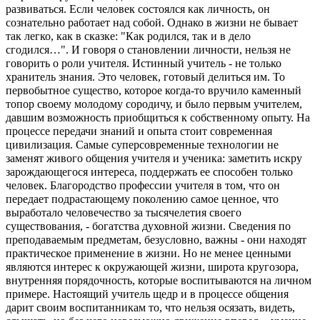
развиваться. Если человек состоялся как личность, он
сознательно работает над собой. Однако в жизни не бывает
так легко, как в сказке: "Как родился, так и в дело
сгодился…". И говоря о становлении личности, нельзя не
говорить о роли учителя. Истинный учитель - не только
хранитель знания. Это человек, готовый делиться им. То
первобытное существо, которое когда-то вручило каменный
топор своему молодому сородичу, и было первым учителем,
давшим возможность приобщиться к собственному опыту. На
процессе передачи знаний и опыта стоит современная
цивилизация. Самые суперсовременные технологии не
заменят живого общения учителя и ученика: заметить искру
зарождающегося интереса, поддержать ее способен только
человек. Благородство профессии учителя в том, что он
передает подрастающему поколению самое ценное, что
выработало человечество за тысячелетия своего
существования, - богатства духовной жизни. Сведения по
преподаваемым предметам, безусловно, важны - они находят
практическое применение в жизни. Но не менее ценными
являются интерес к окружающей жизни, широта кругозора,
внутренняя порядочность, которые воспитываются на личном
примере. Настоящий учитель щедр и в процессе общения
дарит своим воспитанникам то, что нельзя осязать, видеть,