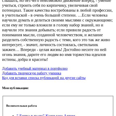
слышать, но без чего невозможно движение вперед, - умение
учиться, строить себя по кирпичику, увеличивая свой
потенциал. Такие качества востребованы в любой профессии,
в учительской - в очень большой степени. …Если человека
научили думать и делиться своими мыслями с окружающими;
если ему не только вложили в голову набор знаний, но и
научили эти знания добывать; если привили радость от
понимания мысли, созданной человечеством, и желание
разделить собственную радость с теми, кого это так же живо
интересует, - значит, личность состоялась, светильник
зажжен… Впереди - целая жизнь! Достойно несите по ней
огонь знания, дарите его людям во имя торжества идеалов
истины, добра и красоты!
Добавить учебный материал в портфолио
Добавить творческую работу ученика
Код для вставки списка публикаций на другие сайты
Мои публикации:
Воспитательная работа
" Битва в тылу" Князькин Артем