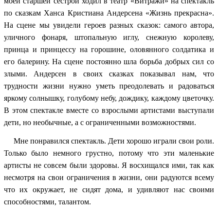
моей старшей сестрой ходил в театр «Витражи» на спектакль
по сказкам Ханса Кристиана Андерсена «Жизнь прекрасна».
На сцене мы увидели героев разных сказок: самого автора,
уличного фонаря, штопальную иглу, снежную королеву,
принца и принцессу на горошине, оловянного солдатика и
его балерину. На сцене постоянно шла борьба добрых сил со
злыми. Андерсен в своих сказках показывал нам, что
трудности жизни нужно уметь преодолевать и радоваться
яркому солнышку, голубому небу, дождику, каждому цветочку.
В этом спектакле вместе со взрослыми артистами выступали
дети, но необычные, а с ограниченными возможностями.
Мне понравился спектакль. Дети хорошо играли свои роли.
Только было немного грустно, потому что эти маленькие
артисты не совсем были здоровы. Я восхищался ими, так как
несмотря на свои ограничения в жизни, они радуются всему
что их окружает, не сидят дома, и удивляют нас своими
способностями, талантом.