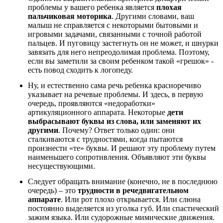
проблемы у вашего ребенка является
плохая
пальчиковая моторика
. Другими словами, ваш
малыш не справляется с некоторыми бытовыми и
игровыми задачами, связанными с точной работой
пальцев. И пуговицу застегнуть он не может, и шнурки
завязать для него непреодолимая проблема. Поэтому,
если вы заметили за своим ребенком такой «грешок» -
есть повод сходить к логопеду.
Ну, и естественно сама речь ребенка красноречиво
указывает на речевые проблемы. И здесь, в первую
очередь, проявляются «недоработки»
артикуляционного аппарата. Некоторые
дети
выбрасывают буквы из слова, или заменяют их
другими
. Почему? Ответ только один: они
сталкиваются с трудностями, когда пытаются
произнести «те» буквы. И решают эту проблему путем
наименьшего сопротивления. Объявляют эти буквы
несуществующими.
Следует обращать внимание (конечно, не в последнюю
очередь) – это
трудности в речедвигательном
аппарате
. Или рот плохо открывается. Или слюна
постоянно выделяется из уголка губ. Или спастический
зажим языка. Или судорожные мимические движения.