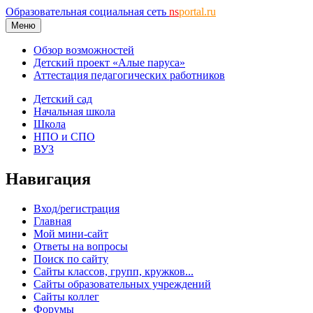
Образовательная социальная сеть
ns
portal.ru
Меню
Обзор возможностей
Детский проект «Алые паруса»
Аттестация педагогических работников
Детский сад
Начальная школа
Школа
НПО и СПО
ВУЗ
Навигация
Вход/регистрация
Главная
Мой мини-сайт
Ответы на вопросы
Поиск по сайту
Сайты классов, групп, кружков...
Сайты образовательных учреждений
Сайты коллег
Форумы