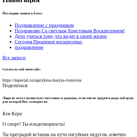
Последние записи в блоге
Поздравление с праздником
Поздравляю Со светлым Христовым Воскресением!
Дети учаться тому, что видят в своей жизни
Сегодня Прощеное воскресенье.
поздравление
Все записи
Ссылка на мой мини-сайт:
https://nsportal.ru/saprykina-mariya-ivanovna
Поделиться:
Люди не могут полностью счастливы и здоровы, если они не трудятся ради той цели,
для которой Бог сотворил их.
Кен Кери
О спорт! Ты-плодотворность!
Ты преградой встаешь на пути пагубных недугов, извечно