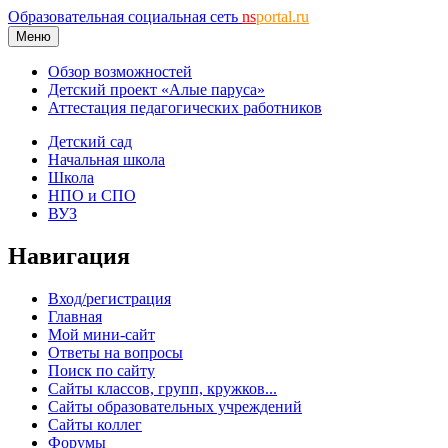
Образовательная социальная сеть
ns
portal.ru
Меню
Обзор возможностей
Детский проект «Алые паруса»
Аттестация педагогических работников
Детский сад
Начальная школа
Школа
НПО и СПО
ВУЗ
Навигация
Вход/регистрация
Главная
Мой мини-сайт
Ответы на вопросы
Поиск по сайту
Сайты классов, групп, кружков...
Сайты образовательных учреждений
Сайты коллег
Форумы