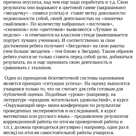
причина неуспеха, над чем еще надо поработать и т.д. Свои
результаты они выражают в цветовой гамме (закрашивают
«звездочку» - символ успеха) и ставят метку довольности/
недовольности собой, своей деятельностью на «линеечке
смайликов». По количеству набранных «листочков»,
«снежинок» или «цветочков» выявляются «Лучшие за
неделю» - и отмечаются на классном стенде (вывешивается
портрет лучших учеников). И соответственно за свои
достижения ребята получают «Звездочки» на свои ракеты
(чем больше звездочек – тем ближе к Звездам). Таким образом
ребята учатся не только ставить перед собой цели, добиваться
результата, но и еще оценивать свою деятельность и
сравнивать с эталоном.
Один из принципов безотметочной системы оценивания
является принцип «ситуации успеха». На оценку выносится
учащимся только то, что он считает для себя готовым для
публичной оценки. Подобные «уроки» (например, на
литературе «праздник читательских удовольствий», в курсе
«Окружающий мир» мини-конференции по результатам
проведенных экспериментов и исследований, в курсе
математики или русского языка – предъявление результатов
коррекционной работы по итогам проверочной работы и
т.п.). должны проводиться регулярно ( например, один раз в
месяц) по итогам самостоятельной работы учащихся.