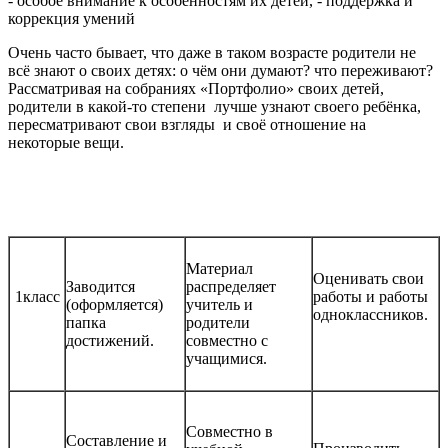
- особое внимание к особенностям их детей, - поддержка и
коррекция умений
Очень часто бывает, что даже в таком возрасте родители не
всё знают о своих детях: о чём они думают? что переживают?
Рассматривая на собраниях «Портфолио» своих детей,
родители в какой-то степени лучше узнают своего ребёнка,
пересматривают свои взгляды и своё отношение на
некоторые вещи.
Материал
Оценивать свои
Заводится
распределяет
1класс
работы и работы
(оформляется)
учитель и
одноклассников.
папка
родители
достижений.
совместно с
учащимися.
Совместно в
Составление и