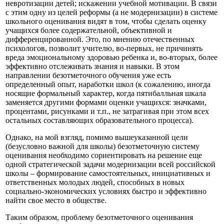
невротизации детей; искажении учебной мотивации. В связи
с этим одну из целей реформы (а не модернизации) в системе
школьного оценивания видят в том, чтобы сделать оценку
учащихся более содержательной, объективной и
дифференцированной. Это, по мнению отечественных
психологов, позволит учителю, во-первых, не причинять
вреда эмоциональному здоровью ребенка и, во-вторых, более
эффективно отслеживать знания и навыки. В этом
направлении безотметочного обучения уже есть
определенный опыт, наработки школ (к сожалению, иногда
носящие формальный характер, когда пятибалльная шкала
заменяется другими формами оценки учащихся: значками,
процентами, рисунками и т.п., не затрагивая при этом всех
остальных составляющих образовательного процесса).
Однако, на мой взгляд, помимо вышеуказанной цели
(безусловно важной для школы) безотметочную систему
оценивания необходимо сориентировать на решение еще
одной стратегической задачи модернизации всей российской
школы – формирование самостоятельных, инициативных и
ответственных молодых людей, способных в новых
социально-экономических условиях быстро и эффективно
найти свое место в обществе.
Таким образом, проблему безотметочного оценивания