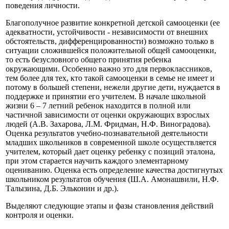
поведения личности.
Благополучное развитие конкретной детской самооценки (ее
адекватности, устойчивости - независимости от внешних
обстоятельств, дифференцированности) возможно только в
ситуации сложившейся положительной общей самооценки,
то есть безусловного общего принятия ребенка
окружающими. Особенно важно это для первоклассников,
тем более для тех, кто такой самооценки в семье не имеет и
потому в большей степени, нежели другие дети, нуждается в
поддержке и принятии его учителем. В начале школьной
жизни 6 – 7 летний ребенок находится в полной или
частичной зависимости от оценки окружающих взрослых
людей (А.В. Захарова, Л.М. Фридман, Н.Ф. Виноградова).
Оценка результатов учебно-познавательной деятельности
младших школьников в современной школе осуществляется
учителем, который дает оценку ребенку с позиций эталона,
при этом старается научить каждого элементарному
оцениванию. Оценка есть определение качества достигнутых
школьником результатов обучения (Ш.А. Амонашвили, Н.Ф.
Талызина, Д.Б. Эльконин и др.).
Выделяют следующие этапы и фазы становления действий
контроля и оценки.