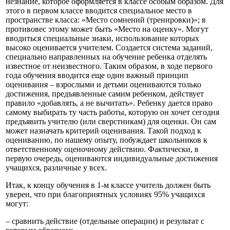
незнание, которое оформляется в классе особым образом. Для
этого в первом классе вводится специальное место в
пространстве класса: «Место сомнений (тренировки)»; в
противовес этому может быть «Место на оценку». Могут
вводиться специальные знаки, использование которых
высоко оценивается учителем. Создается система заданий,
специально направленных на обучение ребенка отделять
известное от неизвестного. Таким образом, в ходе первого
года обучения вводится еще один важный принцип
оценивания – взрослыми и детьми оцениваются только
достижения, предъявленные самим ребенком, действует
правило «добавлять, а не вычитать». Ребенку дается право
самому выбирать ту часть работы, которую он хочет сегодня
предъявить учителю (или сверстникам) для оценки. Он сам
может назначать критерий оценивания. Такой подход к
оцениванию, по нашему опыту, побуждает школьников к
ответственному оценочному действию. Фактически, в
первую очередь, оцениваются индивидуальные достижения
учащихся, различные у всех.
Итак, к концу обучения в 1-м классе учитель должен быть
уверен, что при благоприятных условиях 95% учащихся
могут:
– сравнить действие (отдельные операции) и результат с