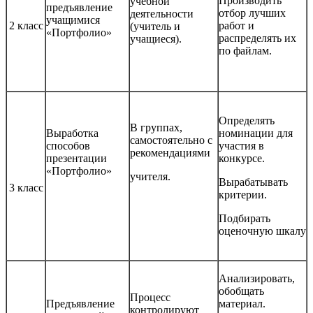
Производить
учебной
предъявление
отбор лучших
деятельности
учащимися
2 класс
работ и
(учитель и
«Портфолио»
распределять их
учащиеся).
по файлам.
Определять
В группах,
Выработка
номинации для
самостоятельно с
способов
участия в
рекомендациями
презентации
конкурсе.
«Портфолио»
учителя.
Вырабатывать
3 класс
критерии.
Подбирать
оценочную шкалу
Анализировать,
обобщать
Процесс
Предъявление
материал.
контролируют