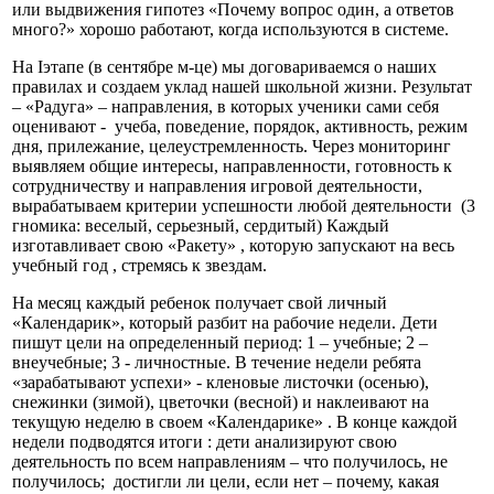
или выдвижения гипотез «Почему вопрос один, а ответов
много?» хорошо работают, когда используются в системе.
На Iэтапе (в сентябре м-це) мы договариваемся о наших
правилах и создаем уклад нашей школьной жизни. Результат
– «Радуга» – направления, в которых ученики сами себя
оценивают - учеба, поведение, порядок, активность, режим
дня, прилежание, целеустремленность. Через мониторинг
выявляем общие интересы, направленности, готовность к
сотрудничеству и направления игровой деятельности,
вырабатываем критерии успешности любой деятельности (3
гномика: веселый, серьезный, сердитый) Каждый
изготавливает свою «Ракету» , которую запускают на весь
учебный год , стремясь к звездам.
На месяц каждый ребенок получает свой личный
«Календарик», который разбит на рабочие недели. Дети
пишут цели на определенный период: 1 – учебные; 2 –
внеучебные; 3 - личностные. В течение недели ребята
«зарабатывают успехи» - кленовые листочки (осенью),
снежинки (зимой), цветочки (весной) и наклеивают на
текущую неделю в своем «Календарике» . В конце каждой
недели подводятся итоги : дети анализируют свою
деятельность по всем направлениям – что получилось, не
получилось; достигли ли цели, если нет – почему, какая