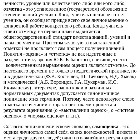
ценности, уровне или качестве чего-либо или кого-либо;
отметка
- это установленное (государством) обозначение
степени знаний ученика. Когда учитель оценивает ответ
ученика, он сообщает прежде всего свое личное мнение о
конкретной работе конкретного ребенка. Когда учитель
ставит отметку, на первый план выдвигается
общегосударственный стандарт качества знаний, умений и
навыков ученика. При этом зачастую за выставленной
отметкой не проявляется сам процесс получения знаний.
Понятия «оценка» и «отметка» не как идентичные и
разделяю точку зрения Ю.К. Бабанского, считающего что
«количественным выражением оценки является отметка». До
настоящего времени не только в педагогической практике, но
и в дидактической (Ф.В. Костылев, Ш. Таубаева, Н.Д. Хмель)
и методической (А.Б. Воронцов, Г.А. Цукерман, И.С.
Якиманская) литературе, равно как и в различных
нормативных документах допускается синонимичное
понимание этих терминов. Поэтому часто используют слово
отметка в сочетании с характеристиками процесса и
результата оценивания (о «выставлении оценок», о «системе
оценок», о «нормах оценок» и т.п.).
Согласно энциклопедическому словарю,
самооценка
- это
оценка личностью самой себя, своих возможностей, качеств и
места среди других людей; один из важнейших регуляторов