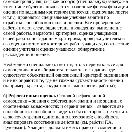
самоконтроля учащихся как особую (специальную) задачу. На
этом этапе обучения появляются различные формы фиксации
оценки по заданным критериям (линеечки, оценочные листы
и т.п.), проводятся специальные учебные занятия по
отработке способов контроля и оценки. Все проверочные
работы имеют следующие этапы проведения: выполнение
самой работы, выработка критериев, оценка учащимися
своей работы по заданным критериям, проверка учителем и
его оценка по тем же критериям работ учащихся, соотнесение
оценки учителя и оценки учащихся, обнаружение
расхождений в оценке.
Необходимо специально отметить, что в первом классе для
самооценивания выбираются только такие задания, где
существует объективный однозначный критерий оценивания
и не выбираются те, где неизбежна субъективность оценки
(например, красота, аккуратность выполнения работы);
б)
Рефлексивная оценка.
Основой рефлексивной
самооценки – знания о собственном знании и не знании, о
собственных возможностях и ограничениях – являются две
способности: способность видеть себя со стороны, не считать
свою точку зрения единственно возможной; способность
анализировать собственные действия (см. работы Г.А.
Цукерман). Учащиеся должны иметь право на сомнение и