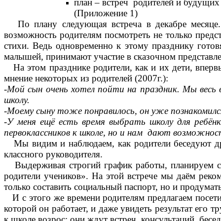
план – встреч родителей и будущих
(Приложение 1)
По плану следующая встреча в декабре месяце. 
возможность родителям посмотреть не только предст
стихи. Ведь одновременно к этому празднику готовя
малышей, принимают участие в сказочном представл
На этом празднике родители, как и их дети, впервы
мнение некоторых из родителей (2007г.):
-Мой сын очень хотел пойти на праздник. Мы весь 
школу.
-Моему сыну тоже понравилось, он уже познакомился
-У меня ещё есть время выбрать школу для ребён
первоклассников к школе, но и нам дают возможнос
Мы видим и наблюдаем, как родители беседуют друг 
классного руководителя.
Выдерживая строгий график работы, планируем сл
родители учеников». На этой встрече мы даём реком
только составить социальный паспорт, но и продумат
И с этого же времени родителям предлагаем посети
которой он работает, и даже увидеть результат его 
к школе возрос: они ждут встреч, консультаций, бесе