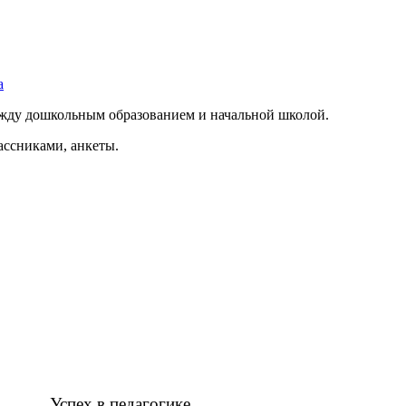
а
ежду дошкольным образованием и начальной школой.
ссниками, анкеты.
гогике