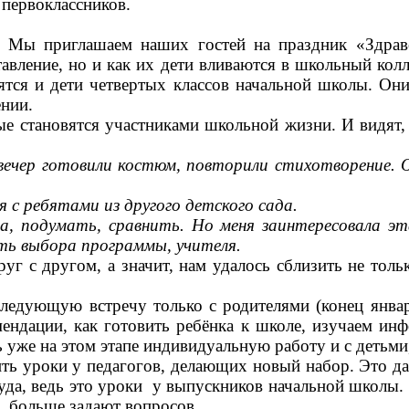
 первоклассников.
Мы приглашаем наших гостей на праздник «Здрав
авление, но и как их дети вливаются в школьный колл
тся и дети четвертых классов начальной школы. Они
ении.
е становятся участниками школьной жизни. И видят, к
вечер готовили костюм, повторили стихотворение. 
 с ребятами из другого детского сада.
ка, подумать, сравнить. Но меня заинтересовала э
ть выбора программы, учителя.
с другом, а значит, нам удалось сблизить не тольк
едующую встречу только с родителями (конец январ
ендации, как готовить ребёнка к школе, изучаем ин
ь уже на этом этапе индивидуальную работу и с детьми
ть уроки у педагогов, делающих новый набор. Это да
труда, ведь это уроки у выпускников начальной школы.
д, больше задают вопросов.