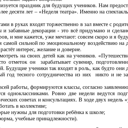
уется праздник для будущих учеников. Нам предоста
лее десяти лет – «Неделя театра». Именно на спекта
 в руках входят торжественно в зал вместе с родител
мы и забавные декорации - это всё придумано и сдела
ов, и мне кажется, уже мечтают: совсем скоро и я буд
я самой сильной по эмоциональному воздействию на д
растёт интерес, желание и доверие.
треть на своих детей как на учеников. «Путешестви
сто отметок он зарабатывает сувенир, подготовле
. Будущие ученики так входят в роль, как будто они 
й год тесного сотрудничества из них никто и не з
сей работы, формируются классы, согласно заявлению
я одноклассниками. Ровно две недели ведутся подг
ческих советах и консультациях. В ходе двух недель 
ботать в коллективе;
рые нужны для подготовки ребёнка к школе;
орма, учебные принадлежности).