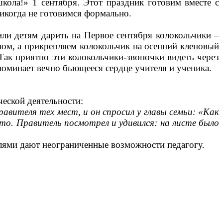
ола!» 1 сентября. Этот праздник готовим вместе с
жизнь, мы никогда не готовимся формально.
и детям дарить на Первое сентября колокольчики –
ном, а прикрепляем колокольчик на осенний кленовый
Так приятно эти колокольчики-звоночки видеть через
апоминает вечно бьющееся сердце учителя и ученика.
еской деятельности:
равителя тех мест, и он спросил у главы семьи: «Как
-то. Правитель посмотрел и удивился: на листе было
елями дают неограниченные возможности педагогу.