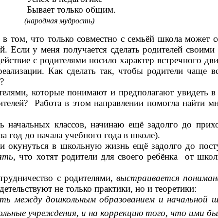
о общим.
(народная мудрость)
 том, что только совместно с семьёй школа может с
. Если у меня получается сделать родителей своими 
действие с родителями носило характер встречного дв
еализации. Как сделать так, чтобы родители чаще 
?
елями, которые понимают и предполагают увидеть в 
дителей? Работа в этом направлении помогла найти м
начальных классов, начинаю ещё задолго до приход
а год до начала учебного года в школе).
 окунуться в школьную жизнь ещё задолго до поступ
ять
, что хотят родители для своего ребёнка от шко
трудничество с родителями,
выстраивается пониман
детельствуют не только практики, но и теоретики:
ть между дошкольным образованием и начальной шк
ольные учреждения, и на коррекцию того, что ими б