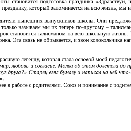
ы становится подготовка праздника «Здравствуй, шк
этому празднику, который запоминается на всю 
одители нынешних выпускников школы. Они предложил
о только называем мы их теперь по-другому – талисма
арок становится талисманом на всю школьную жизнь. 
онка. Эта связь не обрывается, и звон колокольчика н
расивую легенду, которая стала
основой
моей педагогич
 мир, любовь и согласие. Молва об этом долетела до п
руг друга?» Старец взял бумагу и написал на ней что
».
ее в работе с родителями. Союз и понимание с родит