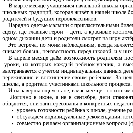
В марте месяце учащимися начальной школы организ
школьных традиций, которая живёт в нашей школе бо
родителей и будущих первоклассников.
Нарядно одетые малыши с пригласительными билетами
сцену, где главные герои – дети, а красивые костю
одном дыхании дети и родители смотрят на игру актёр
Это встреча, по моим наблюдениям, всегда являетс
снимает боязнь, неизвестность перед школой, и у них 
В апреле месяце даём возможность родителям посмо
-уроки, на которых каждый ребёнок-ученик, а вме
выстраивается с учётом индивидуальных данных детей
переживание и восхищение своим ребёнком. За целы
школы, а родители участниками школьного процесса.
И на завершающем этапе, в мае месяце, по итогам в
Логично в июне, а не в сентябре, дети становятс
общаются, они заинтересованы в конкретных педагоги
уровень готовности ребёнка к школе, умение ра
обсуждаем индивидуальные рекомендации, кото
совместно решаем организационные вопросы (ф