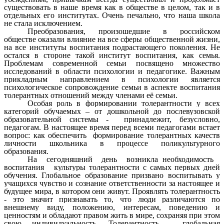
существовать в наше время как в обществе в целом, так и в
отдельных его институтах. Очень печально, что наша школа
не стала исключением.
Преобразования, произошедшие в российском
обществе оказали влияние на все сферы общественной жизни,
на все институты воспитания подрастающего поколения. Не
остался в стороне такой институт воспитания, как семья.
Проблемам современной семьи посвящено множество
исследований в области психологии и педагогике. Важным
прикладным направлением в психологии является
психологическое сопровождение семьи в аспекте воспитания
толерантных отношений между членами её семьи.
Особая роль в формировании толерантности у всех
категорий обучаемых – от дошкольной до послевузовской
образовательной системы - принадлежит, безусловно,
педагогам.
В настоящее время перед всеми педагогами встает
вопрос: как обеспечить формирование толерантных качеств
личности школьника в процессе поликультурного
образования.
На сегодняшний день возникла необходимость
воспитания культуры толерантности с самых первых дней
обучения. Глобальное образование призвано воспитывать у
учащихся чувство и сознание ответственности за настоящее и
будущее мира, в котором они живут. Проявлять толерантность
- это значит признавать то, что люди различаются по
внешнему виду, положению, интересам, поведению и
ценностям и обладают правом жить в мире, сохраняя при этом
свою индивидуальность. Толерантность - глобальная