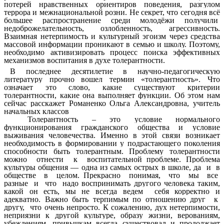
потерей нравственных ориентиров поведения, разгулом
террора и межнациональной розни.
Не секрет, что сегодня всё
большее распространение среди молодёжи получили
недоброжелательность, озлобленность, агрессивность.
Взаимная нетерпимость и культурный эгоизм через средства
массовой информации проникают в семью и школу. Поэтому,
необходимо активизировать процесс поиска эффективных
механизмов воспитания в духе толерантности.
В последнее десятилетие в научно-педагогическую
литературу прочно вошел термин «толерантность». Что
означает это слово, какие существуют критерии
толерантности, какие она выполняет функции. Об этом нам
сейчас расскажет Романенко Ольга Александровна, учитель
начальных классов
Толерантность – это условие нормального
функционирования гражданского общества и условие
выживания человечества. Именно в этой связи возникает
необходимость в формировании у подрастающего поколения
способности быть толерантным. Проблему толерантности
можно отнести к воспитательной проблеме. Проблема
культуры общения — одна из самых острых в школе, да и в
обществе в целом. Прекрасно понимая, что мы все
разные и что надо воспринимать другого человека таким,
какой он есть, мы не всегда ведем себя корректно и
адекватно. Важно быть терпимым по отношению друг к
другу, что очень непросто.
К сожалению, дух нетерпимости,
неприязни к другой культуре, образу жизни, верованиям,
убеждениям, привычкам всегда существовал и продолжает