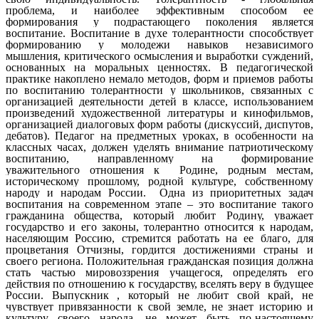
проблема, и наиболее эффективным способом ее
формирования у подрастающего поколения является
воспитание. Воспитание в духе толерантности способствует
формированию у молодежи навыков независимого
мышления, критического осмысления и выработки суждений,
основанных на моральных ценностях.
В педагогической
практике накоплено немало методов, форм и приемов работы
по воспитанию толерантности у школьников, связанных с
организацией деятельности детей в классе, использованием
произведений художественной литературы и кинофильмов,
организацией диалоговых форм работы (дискуссий, диспутов,
дебатов). Педагог на предметных уроках, в особенности на
классных часах, должен уделять внимание патриотическому
воспитанию, направленному на формирование
уважительного отношения к Родине, родным местам,
историческому прошлому, родной культуре, собственному
народу и народам России. Одна из приоритетных задач
воспитания на современном этапе – это воспитание такого
гражданина общества, который любит Родину, уважает
государство и его законы, толерантно относится к народам,
населяющим Россию, стремится работать на ее благо, для
процветания Отчизны, гордится достижениями страны и
своего региона.
Положительная гражданская позиция должна
стать частью мировоззрения учащегося, определять его
действия по отношению к государству, вселять веру в будущее
России. Выпускник , который не любит свой край, не
чувствует привязанности к свой земле, не знает историю и
культуру своего народа, не может быть по-настоящему