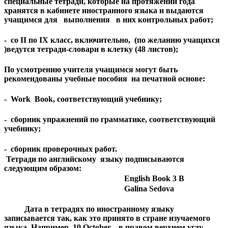
специальные тетради, которые на протяжении года
хранятся в кабинете иностранного языка и выдаются
учащимся для выполнения в них контрольных работ;
- со II по IX класс, включительно, (по желанию учащихся
)ведутся тетради-словари в клетку (48 листов);
По усмотрению учителя учащимся могут быть
рекомендованы учебные пособия на печатной основе:
- Work Book, соответствующий учебнику;
- сборник упражнений по грамматике, соответствующий
учебнику;
- сборник проверочных работ.
Тетради по английскому языку подписываются
следующим образом:
English
Book
3 В
Galina Sedova
Дата в тетрадях по иностранному языку
записывается так, как это принято в стране изучаемого
языка. Например, 10 Oсtober,– в правом верхнем углу.