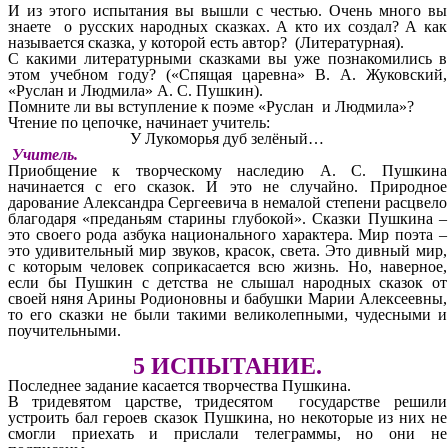
И из этого испытания вы вышли с честью. Очень много вы
знаете о русских народных сказках. А кто их создал? А как
называется сказка, у которой есть автор? (Литературная).
С какими литературными сказками вы уже познакомились в
этом учебном году? («Спящая царевна» В. А. Жуковский,
«Руслан и Людмила» А. С. Пушкин).
Помните ли вы вступление к поэме «Руслан и Людмила»?
Чтение по цепочке, начинает учитель:
У Лукоморья дуб зелёный…
Учитель.
Приобщение к творческому наследию А. С. Пушкина
начинается с его сказок. И это не случайно. Природное
дарование Александра Сергеевича в немалой степени расцвело
благодаря «преданьям старины глубокой». Сказки Пушкина –
это своего рода азбука национального характера. Мир поэта –
это удивительный мир звуков, красок, света. Это дивный мир,
с которым человек соприкасается всю жизнь. Но, наверное,
если бы Пушкин с детства не слышал народных сказок от
своей няня Арины Родионовны и бабушки Марии Алексеевны,
то его сказки не были такими великолепными, чудесными и
поучительными.
5 ИСПЫТАНИЕ.
Последнее задание касается творчества Пушкина.
В тридевятом царстве, тридесятом государстве решили
устроить бал героев сказок Пушкина, но некоторые из них не
смогли приехать и прислали телеграммы, но они не