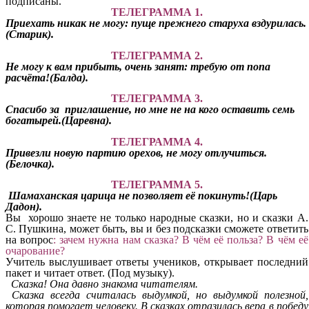
подписаны.
ТЕЛЕГРАММА 1.
Приехать никак не могу: пуще прежнего старуха вздурилась.
(Старик).
ТЕЛЕГРАММА 2.
Не могу к вам прибыть, очень занят: требую от попа
расчёта!(Балда).
ТЕЛЕГРАММА 3.
Спасибо за приглашение, но мне не на кого оставить семь
богатырей.(Царевна).
ТЕЛЕГРАММА 4.
Привезли новую партию орехов, не могу отлучиться.
(Белочка).
ТЕЛЕГРАММА 5.
Шамаханская царица не позволяет её покинуть!(Царь
Дадон).
Вы хорошо знаете не только народные сказки, но и сказки А.
С. Пушкина, может быть, вы и без подсказки сможете ответить
на вопрос
: зачем нужна нам сказка? В чём её польза? В чём её
очарование?
Учитель выслушивает ответы учеников, открывает последний
пакет и читает ответ. (Под музыку).
Сказка! Она давно знакома читателям.
Сказка всегда считалась выдумкой, но выдумкой полезной,
которая помогает человеку. В сказках отразилась вера в победу