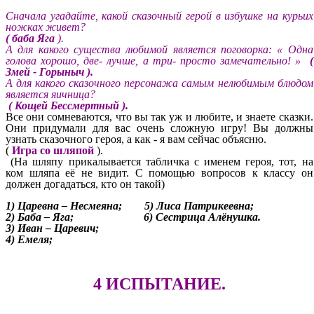
Сначала угадайте, какой сказочный герой в избушке на курьих
ножках живет?
( баба Яга
).
А для какого существа любимой является поговорка: « Одна
голова хорошо, две- лучше, а три- просто замечательно! »
(
Змей - Горыныч ).
А для какого сказочного персонажа самым нелюбимым блюдом
является яичница?
( Кощей Бессмертный ).
Все они сомневаются, что вы так уж и любите, и знаете сказки.
Они придумали для вас очень сложную игру! Вы должны
узнать сказочного героя, а как - я вам сейчас объясню.
(
Игра со шляпой
).
(На шляпу прикалывается табличка с именем героя, тот, на
ком шляпа её не видит. С помощью вопросов к классу он
должен догадаться, кто он такой)
1) Царевна – Несмеяна; 5) Лиса Патрикеевна;
2) Баба – Яга; 6) Сестрица Алёнушка.
3) Иван – Царевич;
4) Емеля;
4 ИСПЫТАНИЕ.