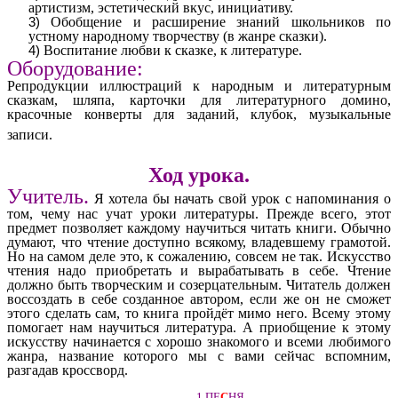
артистизм, эстетический вкус, инициативу.
Обобщение и расширение знаний школьников по
устному народному творчеству (в жанре сказки).
Воспитание любви к сказке, к литературе.
Оборудование:
Репродукции иллюстраций к народным и литературным
сказкам, шляпа, карточки для литературного домино,
красочные конверты для заданий, клубок, музыкальные
записи.
Ход урока.
Учитель.
Я хотела бы начать свой урок с напоминания о
том, чему нас учат уроки литературы. Прежде всего, этот
предмет позволяет каждому научиться читать книги. Обычно
думают, что чтение доступно всякому, владевшему грамотой.
Но на самом деле это, к сожалению, совсем не так. Искусство
чтения надо приобретать и вырабатывать в себе. Чтение
должно быть творческим и созерцательным. Читатель должен
воссоздать в себе созданное автором, если же он не сможет
этого сделать сам, то книга пройдёт мимо него. Всему этому
помогает нам научиться литература. А приобщение к этому
искусству начинается с хорошо знакомого и всеми любимого
жанра, название которого мы с вами сейчас вспомним,
разгадав кроссворд.
1.ПЕ
С
НЯ