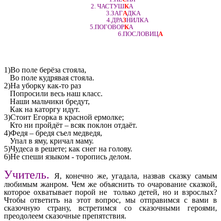
2. ЧАСТУШ
К
А
3.ЗАГ
А
ДКА
4.ДРА
З
НИЛКА
5.ПОГОВОР
К
А
6.ПОСЛОВИЦ
А
1)Во поле берёза стояла,
Во поле кудрявая стояла.
2)На уборку как-то раз
Попросили весь наш класс.
Наши мальчики бредут,
Как на каторгу идут.
3)Стоит Егорка в красной ермолке;
Кто ни пройдёт – всяк поклон отдаёт.
4)Федя – бредя съел медведя,
Упал в яму, кричал маму.
5)Чудеса в решете; как снег на голову.
6)Не спеши языком - торопись делом.
Учитель.
Я, конечно же, угадала, назвав сказку самым
любимым жанром. Чем же объяснить то очарование сказкой,
которое охватывает порой не только детей, но и взрослых?
Чтобы ответить на этот вопрос, мы отправимся с вами в
сказочную страну, встретимся со сказочными героями,
преодолеем сказочные препятствия.