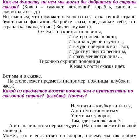
Как вы думаете, на чем мы могли бы добраться до страны
сказок?
(Ковер – самолет, летающий корабль, сапоги –
скороходы и т. д.)
Но главным, что поможет нам оказаться в сказочной стране,
будет наша фантазия. Закройте глаза, представьте себе, что
страна сказок ждет нас. ( Звучит музыка ).
О чём - то скрипят половицы,
И ветер повеял в окно,
И тайна в двери стучится,
И в чудо поверишь вот - вот,
И дрогнут чьи-то ресницы,
И сразу меняются лица…
Тихонько скрипят половицы –
К нам в гости сказка идёт.
Вот мы и в сказке.
На столе лежат предметы (например, ножницы, клубок и
часы).
Какой из предметов может помочь нам в путешествии по
сказочной стране?
(клубок).
Почему?
Нам идти – клубку катиться,
А потом остановиться
У тесовых у ворот,
Там, где сказочка живёт.
А вот начинаются первые чудеса. (На столе лежит большой
конверт).
Может, это и есть ответ на вопрос, почему мы так любим