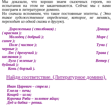
Мы доказали, что хорошо знаем сказочных героев, но
испытания на этом не заканчиваются. Сейчас мы с вами
поиграем в литературное домино.
Но сначала вспомним, что такое постоянные эпитеты.
( Это
такое художественное определение, которое, не меняясь,
переходит из одной сказки в другую
).
Дороженька ( столбовая) ; Девица
( красная );
Молодец ( добрый ); Море (
синее );
Поле ( чистое ); Тучи (
черные );
Лес ( дремучий ); Трава (
шелковая );
Луга ( зеленые ); Ветер (
буйный );
Конь ( борзый ).
Найди соответствие. (Литературное домино).
Иван Царевич – стрела ;
Емеля – печь;
Кощей – игла;
Курочка Ряба – золотое яйцо;
Дед и бабка – репка.