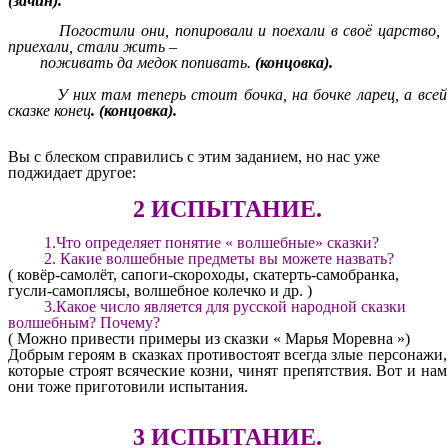
(зачин).
Погостили они, попировали и поехали в своё царство,
приехали, стали жить –
поживать да медок попивать.
(концовка).
У них там теперь стоит бочка, на бочке ларец, а всей
сказке конец
. (концовка).
Вы с блеском справились с этим заданием, но нас уже
поджидает другое:
2 ИСПЫТАНИЕ.
1.Что определяет понятие « волшебные» сказки?
2. Какие волшебные предметы вы можете назвать?
( ковёр-самолёт, сапоги-скороходы, скатерть-самобранка,
гусли-самоплясы, волшебное колечко и др. )
3.Какое число является для русской народной сказки
волшебным? Почему?
( Можно привести примеры из сказки « Марья Моревна »)
Добрым героям в сказках противостоят всегда злые персонажи,
которые строят всяческие козни, чинят препятствия. Вот и нам
они тоже приготовили испытания.
3 ИСПЫТАНИЕ.