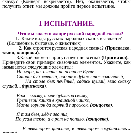
сказку? (Конверт вскрывается). Нет, оказывается, чтобы
получить ответ, мы должны пройти первое испытание.
1 ИСПЫТАНИЕ.
Что мы знаем о жанре русской народной сказки?
1. Какие виды русских народных сказок вы знаете?
(Волшебные, бытовые, о животных).
2. Как строится русская народная сказка?
(Присказка,
зачин, концовка).
3.Какой элемент присутствует не всегда?
(Присказка).
Приведите свои примеры сказочных элементов. Укажите, как
называются следующие элементы:
На море, на океане, на острове Буяне
Стоит дуб зелёный, под тем дубом стол золочёный,
На столе бык печёный, садись кушай, мою сказку
слушай
…(присказка
).
Вам – сказку, а мне бубликов связку,
Гречневой кашки в крашеной чашке,
Масла горшок да горячий пирожок.
(концовка).
Я там был, мёд-пиво пил,
По усам текло, а в рот не попало.
(концовка).
В некотором царстве, в некотором государстве
…