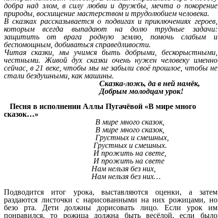
добра над злом, в силу любви и дружбы, мечта о покорение
природы, восхищение мастерством и трудолюбием человека.
В сказках рассказывается о подвигах и приключениях героев,
которым всегда выпадают на долю трудные задачи:
защитить от врага родную землю, помочь слабым и
беспомощным, добиваться справедливости.
Читая сказки, мы учимся быть добрыми, бескорыстными,
честными. Живой дух сказки очень нужен человеку именно
сейчас, в 21 веке, чтобы мы не забыли своё прошлое, чтобы не
стали бездушными, как машины.
Сказка-ложь, да в ней намёк,
Добрым молодцам урок!
Песня в исполнении Аллы Пугачёвой «В мире много
сказок…»
В мире много сказок,
В мире много сказок,
Грустных и смешных,
Грустных и смешных.
И прожить на свете,
И прожить на свете
Нам нельзя без них,
Нам нельзя без них…
Подводится итог урока, выставляются оценки, а затем
раздаются листочки с нарисованными на них рожицами, но
безо рта. Дети должны дорисовать лицо. Если урок им
понравился, то рожица должна быть весёлой, если было