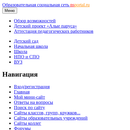
Образовательная социальная сеть
ns
portal.ru
Меню
Обзор возможностей
Детский проект «Алые паруса»
Аттестация педагогических работников
Детский сад
Начальная школа
Школа
НПО и СПО
ВУЗ
Навигация
Вход/регистрация
Главная
Мой мини-сайт
Ответы на вопросы
Поиск по сайту
Сайты классов, групп, кружков...
Сайты образовательных учреждений
Сайты коллег
Форумы