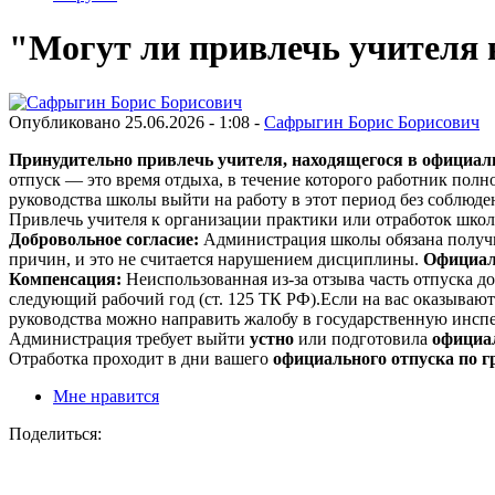
"Могут ли привлечь учителя 
Опубликовано 25.06.2026 - 1:08 -
Сафрыгин Борис Борисович
Принудительно привлечь учителя, находящегося в официаль
отпуск — это время отдыха, в течение которого работник пол
руководства школы выйти на работу в этот период без соблю
Привлечь учителя к организации практики или отработок школ
Добровольное согласие:
Администрация школы обязана получить
причин, и это не считается нарушением дисциплины.
Официа
Компенсация:
Неиспользованная из-за отзыва часть отпуска до
следующий рабочий год (ст. 125 ТК РФ).Если на вас оказывают
руководства можно направить жалобу в государственную инспе
Администрация требует выйти
устно
или подготовила
официа
Отработка проходит в дни вашего
официального отпуска по 
Мне нравится
Поделиться: