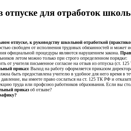
в отпуске для отработок школ
ном отпуске, к руководству школьной отработкой (практикой
ностью свободен от исполнения трудовых обязанностей и может 
дения официальной процедуры являются нарушением закона.
Прав
ьников летом можно только при строго определенном порядке:
 от учителя письменное согласие на отзыв из отпуска (ст. 125 
льный
приказ:
Выход на работу оформляется приказом директор
лжна быть предоставлена учителю в удобное для него время в те
 давление, вы имеете право сослаться на ст. 125 ТК РФ и отказ
кцию труда или профсоюз работников образования. Если вы сто
льный приказ
об отзыве?
графику?