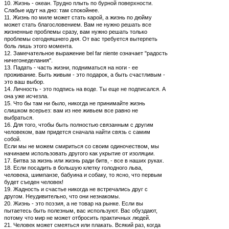
10. Жизнь - океан. Трудно плыть по бурной поверхности.
Слабые идут на дно: там спокойнее.
11. Жизнь по миле может стать карой, а жизнь по дюйму
может стать благословением. Вам не нужно решать все
жизненные проблемы сразу, вам нужно решать только
проблемы сегодняшнего дня. От вас требуется вытерпеть
боль лишь этого момента.
12. Замечательное выражение bel far niente означает "радость
ничегонеделания".
13. Падать - часть жизни, подниматься на ноги - ее
проживание. Быть живым - это подарок, а быть счастливым -
это ваш выбор.
14. Личность - это подпись на воде. Ты еще не подписался. А
она уже исчезла.
15. Что бы там ни было, никогда не принимайте жизнь
слишком всерьез: вам из нее живьем все равно не
выбраться.
16. Для того, чтобы быть полностью связанным с другим
человеком, вам придется сначала найти связь с самим
собой.
Если мы не можем смириться со своим одиночеством, мы
начинаем использовать другого как укрытие от изоляции.
17. Битва за жизнь или жизнь ради битв, - все в наших руках.
18. Если посадить в большую клетку голодного льва,
человека, шимпанзе, бабуина и собаку, то ясно, что первым
будет съеден человек!
19. Жадность и счастье никогда не встречались друг с
другом. Неудивительно, что они незнакомы.
20. Жизнь - это поэзия, а не товар на рынке. Если вы
пытаетесь быть полезным, вас используют. Вас обуздают,
потому что мир не может отбросить практичных людей.
21. Человек может смеяться или плакать. Всякий раз, когда