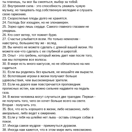
ты плачешь, ты мог бы смеяться, выбор за тобой.
22. Внутренняя сила - это способность уважать чужую
музыку, но танцевать под собственную мелодию и слушать
свою гармонию.
23. Скороспелые плоды долго не хранятся.
24. Господь Бог изощрен, но не злонамерен.
25. Зорко одно лишь сердце. Самого главного глазами не
увидишь.
26. Кто сеет ветер, тот пожнет бурю.
27. Счастье улыбается всем. Но только немногим -
навстречу, большинству же - вслед.
28. Вы ничего не можете сделать с длиной вашей жизни. Но
можете кое-что сделать с ее глубиной и широтой.
29. Опыт - это гребень, который жизнь дает нам после того,
как мы потеряем все волосы.
30. В мире есть много кактусов, но не обязательно на них
садиться.
31. Если вы родились без крыльев, не мешайте им вырасти.
32. Вспотевшие игроки в жизни получают больше
удовольствия, чем высокомерные зрители.
33. Если на дороге вам повстречается проповедник
прописных истин, как можно сильнее надавите на педаль
газа.
34. В жизни человека могут случиться две трагедии. Первая -
не получить того, чего он хочет больше всего на свете.
Вторая - получить это.
35. Все, что есть хорошего в жизни, либо незаконно, либо
аморально, либо ведет к ожирению.
36. Если у тебя на шлейке нет льва - оставь спящих собак в
покое.
37. Иногда самое мудрое - прикинуться дураком.
38. Иногда нам кажется, что в этом мире жить невозможно.