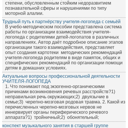
степени, обусловленным стойким недоразвитием
познавательной сферы и нарушениями по типу
моторной алалии.
Трудный путь к партнёрству учителя-логопеда с семьёй
В учебо-методическом пособии представлена система
работы по организации взаимодействия учителя-
логопеда с родителями детей-логопатов в различных
направлениях. Автор даёт подробное описание этапов
организации такого взаимодействия, представляет
опыт создания картотеки методических рекомендаций
учителя-логопеда родителям в виде памяток, общих и
специфических рекомендаций по организации помощи
детям в домашних условиях.
Актуальные вопросы профессиональной деятельности
УЧИТЕЛЯ-ЛОГОПЕДА
1. Что понимают под экзогенно-органическими
причинами возникновения речевых расстройств?1)
неправильная речь окружающих;2) двуязычие в
семье;3) черепно-мозговая родовая травма. 2. Какой из
перечисленных черепно-мозговых нервов не
иннервирует органы периферического речевого
аппарата?1) тройничный;2) обонятельный;
конспект музыкального занятия в старшей группе