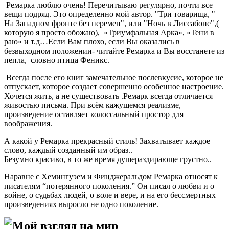
Ремарка люблю очень! Перечитываю регулярно, почти все
вещи подряд. Это определенно мой автор. "Три товарища, "
На Западном фронте без перемен", или "Ночь в Лиссабоне",(
которую я просто обожаю), «Триумфальная Арка», «Тени в
раю» и т.д…Если Вам плохо, если Вы оказались в
безвыходном положении- читайте Ремарка и Вы восстанете из
пепла, словно птица Феникс.
Всегда после его книг замечательное послевкусие, которое не
отпускает, которое создает совершенно особенное настроение.
Хочется жить, а не существовать .Ремарк всегда отличается
живостью письма. При всём кажущемся реализме,
произведение оставляет колоссальный простор для
воображения.
А какой у Ремарка прекрасный стиль! Захватывает каждое
слово, каждый созданный им образ..
Безумно красиво, в то же время душераздирающе грустно..
Наравне с Хемингуэем и Фицджеральдом Ремарка относят к
писателям “потерянного поколения.” Он писал о любви и о
войне, о судьбах людей, о воле и вере, и на его бессмертных
произведениях выросло не одно поколение.
Мой взгляд на мир