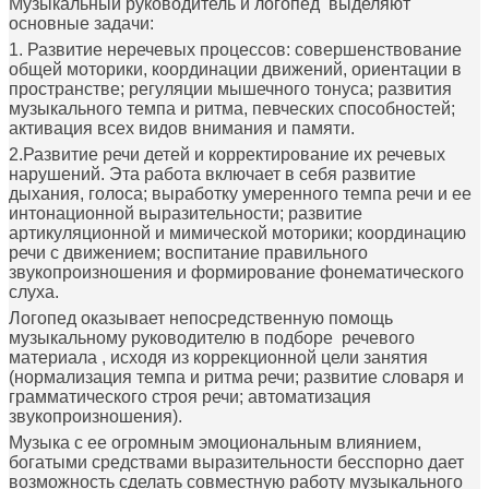
Музыкальный руководитель и логопед выделяют
основные задачи:
1. Развитие неречевых процессов: совершенствование
общей моторики, координации движений, ориентации в
пространстве; регуляции мышечного тонуса; развития
музыкального темпа и ритма, певческих способностей;
активация всех видов внимания и памяти.
2.Развитие речи детей и корректирование их речевых
нарушений. Эта работа включает в себя развитие
дыхания, голоса; выработку умеренного темпа речи и ее
интонационной выразительности; развитие
артикуляционной и мимической моторики; координацию
речи с движением; воспитание правильного
звукопроизношения и формирование фонематического
слуха.
Логопед оказывает непосредственную помощь
музыкальному руководителю в подборе речевого
материала , исходя из коррекционной цели занятия
(нормализация темпа и ритма речи; развитие словаря и
грамматического строя речи; автоматизация
звукопроизношения).
Музыка с ее огромным эмоциональным влиянием,
богатыми средствами выразительности бесспорно дает
возможность сделать совместную работу музыкального