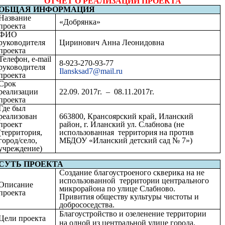
ОТЧЕТ О РЕАЛИЗАЦИИ ПРОЕКТА
ОБЩАЯ ИНФОРМАЦИЯ
Название
«Добрянка»
проекта
ФИО
руководителя
Циринович Анна Леонидовна
проекта
Телефон, e-mail
8-923-270-93-77
руководителя
Ilansksad7@mail.ru
проекта
Срок
реализации
22.09. 2017г. – 08.11.2017г.
проекта
Где был
реализован
663800, Крансоярский край, Иланский
проект
район, г. Иланский ул. Слабнова (не
(территория,
использованная территория на против
город/село,
МБДОУ «Иланский детский сад № 7»)
учреждение)
СУТЬ ПРОЕКТА
Создание благоустроеного скверика на не
использованной территории центрального
Описание
микрорайона по улице Слабново.
проекта
Привития обществу культуры чистоты и
добрососедства.
Благоустройство и озеленение территории
Цели проекта
на одной из центральной улице города.