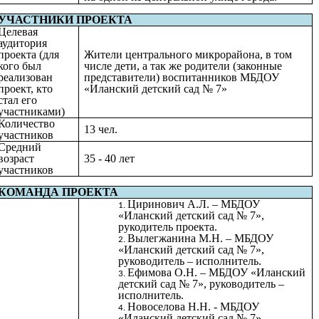
УЧАСТНИКИ ПРОЕКТА
Целевая
аудитория
проекта (для
Жители центрального микрорайона, в том
кого был
числе дети, а так же родители (законные
реализован
представители) воспитанников МБДОУ
проект, кто
«Иланский детский сад № 7»
стал его
участниками)
Количество
13 чел.
участников
Средний
возраст
35 - 40 лет
участников
КОМАНДА ПРОЕКТА
Циринович А.Л. – МБДОУ
«Иланский детский сад № 7»,
рукодитель проекта.
Вылегжанина М.Н. – МБДОУ
«Иланский детский сад № 7»,
руководитель – исполнитель.
Ефимова О.Н. – МБДОУ «Иланский
детский сад № 7», руководитель –
исполнитель.
Новоселова Н.Н. - МБДОУ
«Иланский детский сад № 7»,