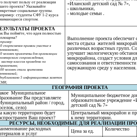
о получит пользу от реализации
«Иланский детский сад № 7»,
ашего проекта? Указывайте
- школьники,
онкретные социальные группы.
- молодые семьи .
апример: студенты СФУ 1-2 курса
анимающиеся спортом.
ЕЗУЛЬТАТЫ ПРОЕКТА
ак Вы поймёте, что идея полностью
оплощена?
Выполнение проекта обеспечит 
пример:
места отдыха жителей микрора
30 спортсменов приняли участие в
различных возрастных групп. С
ревнованиях;
улучшит экологическую обстано
20 человек привлечены для организации
микрорайона, создаст условия дл
лонтерского сопровождения;
5 мастер-классов проведено по
самосознания и ответственности
правлениям;
окружающую среду у населения.
400 человек стали зрителями
ревнований;
Опубликовано 5 информационных заметок
СМИ;
ГЕОГРАФИЯ ПРОЕКТА
акое Муниципальное
Муниципальное бюджетное до
бразование Вы представляете
образовательное учреждение 
Муниципальный район / город,
детский сад № 7»
оселок, село)
а какую территорию будет
Центральный микрорайон и п
аспространен Ваш проект?
к нему территории.
РЕСУРСЫ, НЕОБХОДИМЫЕ ДЛЯ РЕАЛИЗАЦИИ ПР
аименование расходных
Количество
Цена за ед.
атериалов и услуг