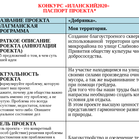
КОНКУРС «ИЛАНСКИЙ2020
»
ПАСПОРТ ПРОЕКТА*
АЗВАНИЕ ПРОЕКТА
«Добрянка».
ЛАГМАНСКАЯ
Моя территория.
РОГРАММА
Создание благоустроеного сквер
РАТКОЕ ОПИСАНИЕ
использованной территории цен
РОЕКТА (АННОТАЦИЯ
микрорайона по улице Слабново
РОЕКТА)
Привития обществу культуры чи
5 предложений о том, в чем суть
добрососедства.
ашей идеи
На участке находящимся на улиц
КТУАЛЬНОСТЬ
своими силами произведена очис
РОЕКТА
мусора, а так же выравнивание 
формулируйте проблему, которую
при помощи грейдера.
ешает ваш проект.
Для того что бы наши труды был
кажите, почему для общества важно
напрасны необходимо создать к
шать именно эту проблему, а не
условия для отдыха.
ругую. Проблема это всегда
В этом проекте высшую ценност
сутствие, недостаток, плохое
представляет гармоничное разви
остояние чего-либо. Опишите
деальное состояние дел
и природы.
ЕЛЬ
ПРОЕКТА
ель проекта – это конкретный
пособ (действие) решения проблемы
 достижения или приближения к
Благоустройство и озеленение т