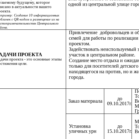
елаемому будущему, которое
одной из центральной улице гор
писано в актуальности вашего
оекта.
пример: Создание 10 информационных
бличек с QR-кодом и размещение их на
стопримечательностях Центрального
йона.
Привлечение добровольцев и о
семей для работы по реализации
проектом.
Задействовать неиспользуемый 
АДАЧИ ПРОЕКТА
участок в центральном районе.
дачи проекта - это основные этапы
Создание место отдыха и ожида
остижения цели.
только для посетителей детского 
находящегося на против, но и ж
города.
П
Т
до
Заказ материала
В
09.10.2017г.
М
Г
М
Установка
до
Т
уличных урн
15.10.2017г.
В