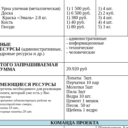
. Урна уличная (металлическая)
1) 1 500 руб.
1) 4 шт.
. Доска
1) 6 500 руб.
2) 2 куб.
. Краска «Эмаль» 2.8 кг.
1) 380 руб.
3) 4 шт.
. Кисть
1) 40 руб.
4) 4 шт.
. Гвозди
1) 80 руб.
5) 3 кг.
- административные
- информационные
ИНЫЕ
- технические
ЕСУРСЫ
(административные,
- человеческие
адровые ресурсы и др.)
ТОГО ЗАПРАШИВАЕМАЯ
20.920 руб
СУММА
Лопаты 5шт.
Перчатки 10 пар
ИМЕЮЩИЕСЯ РЕСУРСЫ
Молотки 5шт
еречень необходимого для реализации
Пила 3шт
оекта, который уже есть у Вас.
Ведра 10 шт.
пример:
Цемент 1 мешок
зрешение администрации района на
агоустройство сквера,
Песок 50 кг
паты 10 шт.,
Щебень 1 ведро
сорные пакеты 20 шт.
КОМАНДА ПРОЕКТА
Циринович Ан