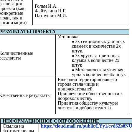
реализации
Гольм И.А.
проекта (как
Файзулина Н.Г.
конкретные
Патрушин М.И.
люди, так и
организации)
РЕЗУЛЬТАТЫ ПРОЕКТА
Установка:
3х секционных уличных
скамеек в количестве 2х
штук,
Количественные
3х ярусная цветочная
результаты
клумба в количестве 2х
штук
Металлическая уличная
урна в количестве 4х штук
Еще одна территория нашего
города стала чище и
привлекательней.
Привлечение общественности к
Качественные результаты
добровольчеству.
Привития обществу культуры
чистоты и добрососедства.
ИНФОРМАЦИОННОЕ СОПРОВОЖДЕНИЕ
Ссылка на
https://cloud.mail.ru/public/LYy1/cvd6Zs8N
фотоматериалы