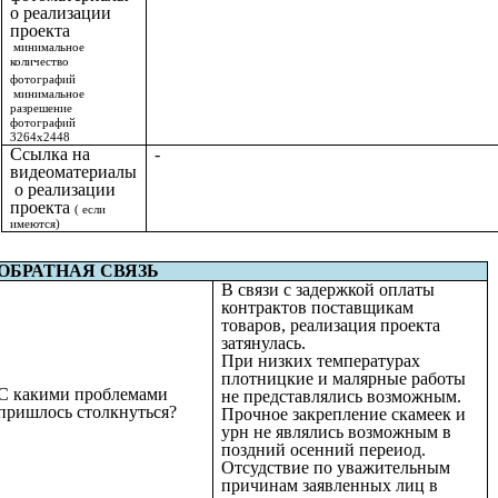
о реализации
проекта
минимальное
количество
фотографий
минимальное
разрешение
фотографий
3264х2448
Ссылка на
-
видеоматериалы
о реализации
проекта
( если
имеются)
ОБРАТНАЯ СВЯЗЬ
В связи с задержкой оплаты
контрактов поставщикам
товаров, реализация проекта
затянулась.
При низких температурах
плотницкие и малярные работы
С какими проблемами
не представлялись возможным.
пришлось столкнуться?
Прочное закрепление скамеек и
урн не являлись возможным в
поздний осенний переиод.
Отсудствие по уважительным
причинам заявленных лиц в