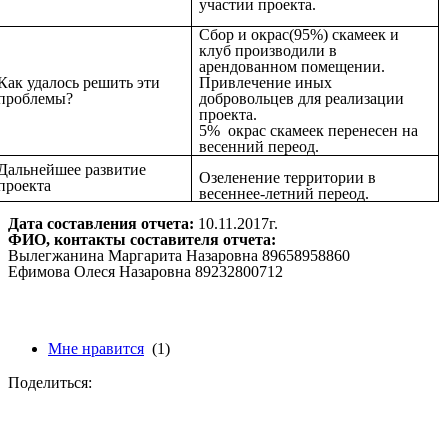
участии проекта.
Сбор и окрас(95%) скамеек и
клуб производили в
арендованном помещении.
Как удалось решить эти
Привлечение иных
проблемы?
добровольцев для реализации
проекта.
5% окрас скамеек перенесен на
весенний переод.
Дальнейшее развитие
Озеленение территории в
проекта
весеннее-летний переод.
Дата составления отчета:
10.11.2017г.
ФИО, контакты составителя отчета:
Вылегжанина Маргарита Назаровна 89658958860
Ефимова Олеся Назаровна 89232800712
Мне нравится
(1)
Поделиться: