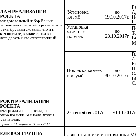
Е
ЛАН РЕАЛИЗАЦИИ
Установка
до
А
РОЕКТА
клумб
19.10.2017г.
П
оследовательный набор Ваших
Е
йствий для того, чтобы реализовать
Установка
П
оект. Другими словами: что и в
до
уличных
Т
ком порядке, в какие сроки вы
23.10.2017г
скамеек.
В
дете делать и кто ответственный.
М
Г
А
Е
Ц
Покраска камеек
до
С
30.10.2017г.
и клумб
В
С
РОКИ РЕАЛИЗАЦИИ
РОЕКТА
емя реализации проекта, т.е.
22 сентября 2017г. – 30.10 2017г
колько времени Вам надо, чтобы
стичь цели.
пример: 01 марта – 31 мая 2017
ЕЛЕВАЯ ГРУППА
- воспитанники и сотрудники 