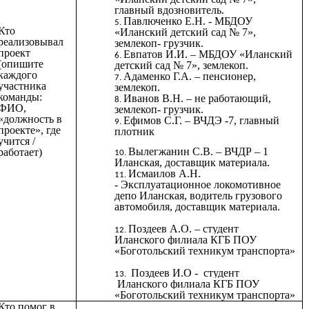
главный вдозновитель.
Павлюченко Е.Н. - МБДОУ
Кто
«Иланский детский сад № 7»,
реализовывал
землекоп- грузчик.
проект
Евпатов И.И. – МБДОУ «Иланский
(опишите
детский сад № 7», землекоп.
каждого
Адаменко Г.А. – пенсионер,
участника
землекоп.
команды:
Иванов В.Н. – не работающий,
ФИО,
землекоп- грузчик.
«должность в
Ефимов С.Г. – ВЧДЭ -7, главный
проекте», где
плотник
учится /
Вылегжанин С.В. – ВЧДР – 1
работает)
Иланская, доставщик материала.
Исмаилов А.Н.
-
Эксплуатационное локомотивное
депо Иланская, водитель грузового
автомобиля, доставщик материала.
Поздеев А.О. – студент
Иланского филиала КГБ ПОУ
«Боготольский техникум транспорта»
Поздеев И.О - студент
Иланского филиала КГБ ПОУ
«Боготольский техникум транспорта»
Кто помог в