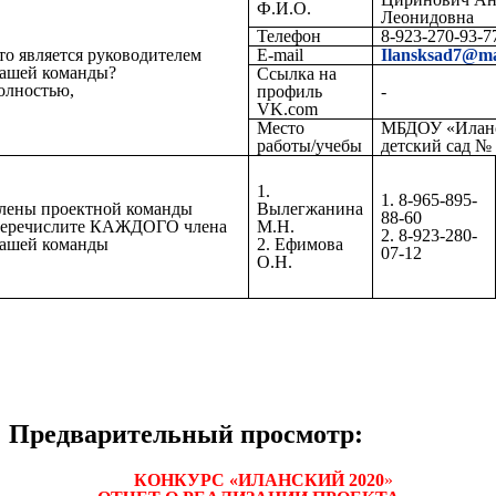
Ф.И.О.
Леонидовна
Телефон
8-923-270-93-7
то является руководителем
Е-mail
Ilansksad7@ma
ашей команды?
Ссылка на
олностью,
профиль
-
VK.com
Место
МБДОУ «Илан
работы/учебы
детский сад №
1.
1. 8-965-895-
лены проектной команды
Вылегжанина
88-60
еречислите КАЖДОГО члена
М.Н.
2. 8-923-280-
ашей команды
2. Ефимова
07-12
О.Н.
Предварительный просмотр:
КОНКУРС «ИЛАНСКИЙ
2020
»