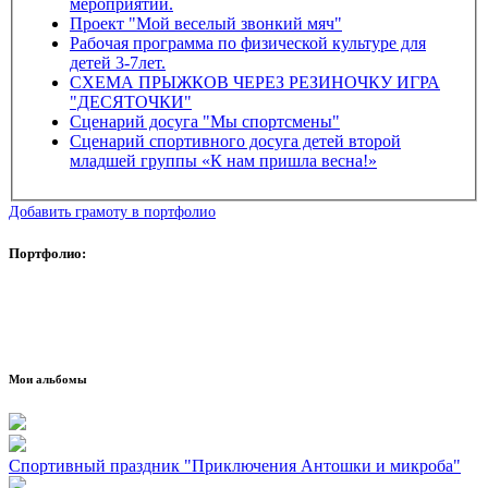
мероприятий.
Проект "Мой веселый звонкий мяч"
Рабочая программа по физической культуре для
детей 3-7лет.
СХЕМА ПРЫЖКОВ ЧЕРЕЗ РЕЗИНОЧКУ ИГРА
"ДЕСЯТОЧКИ"
Сценарий досуга "Мы спортсмены"
Сценарий спортивного досуга детей второй
младшей группы «К нам пришла весна!»
Добавить грамоту в портфолио
Портфолио:
Мои альбомы
Спортивный праздник "Приключения Антошки и микроба"