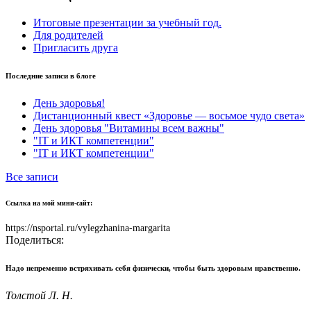
Итоговые презентации за учебный год.
Для родителей
Пригласить друга
Последние записи в блоге
День здоровья!
Дистанционный квест «Здоровье — восьмое чудо света»
День здоровья "Витамины всем важны"
"IT и ИКТ компетенции"
"IT и ИКТ компетенции"
Все записи
Ссылка на мой мини-сайт:
https://nsportal.ru/vylegzhanina-margarita
Поделиться:
Надо непременно встряхивать себя физически, чтобы быть здоровым нравственно.
Толстой Л. Н.