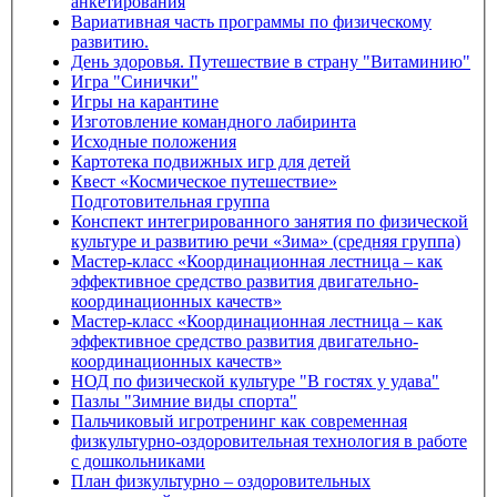
анкетирования
Вариативная часть программы по физическому
развитию.
День здоровья. Путешествие в страну "Витаминию"
Игра "Синички"
Игры на карантине
Изготовление командного лабиринта
Исходные положения
Картотека подвижных игр для детей
Квест «Космическое путешествие»
Подготовительная группа
Конспект интегрированного занятия по физической
культуре и развитию речи «Зима» (средняя группа)
Мастер-класс «Координационная лестница – как
эффективное средство развития двигательно-
координационных качеств»
Мастер-класс «Координационная лестница – как
эффективное средство развития двигательно-
координационных качеств»
НОД по физической культуре "В гостях у удава"
Пазлы "Зимние виды спорта"
Пальчиковый игротренинг как современная
физкультурно-оздоровительная технология в работе
с дошкольниками
План физкультурно – оздоровительных