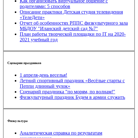
Как организовать виртуальное общение с
родителями: 5 способов
Описание практики Детская студия телевидения
«ТелеДети»
Отчет об особенностях РППС физкультурного зала
МБДОУ "Иланский детский сад №7"
План работы творческой площадки по IT на 2020-
2021 учебный год
Сценарии праздников
1 апреля-день веселья!
Летний спортивный праздник «Весёлые старты с
Пеппи длинный чулок»
Сценарий праздника "по морям, по волнам!"
Физкультурный праздник Будем в армии служить
Физкультура
Аналитическая справка по результатам