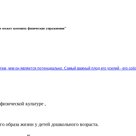
не может заменить физические упражнения"
 тем, чем он является потенциально. Самый важный плод его усилий - его со
физической культуре ,
о образа жизни у детей дошкольного возраста.