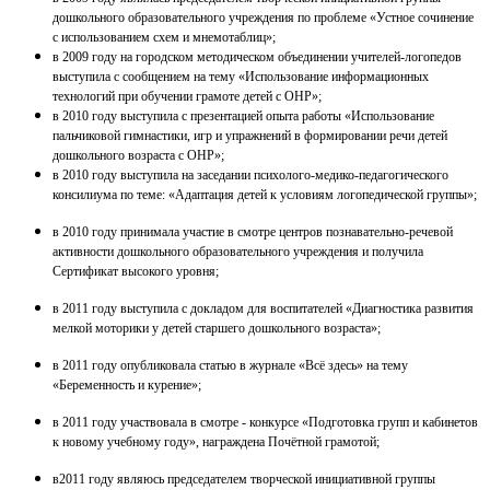
дошкольного образовательного учреждения по проблеме «Устное сочинение
с использованием схем и мнемотаблиц»;
в 2009 году на городском методическом объединении учителей-логопедов
выступила с сообщением на тему «Использование информационных
технологий при обучении грамоте детей с ОНР»;
в 2010 году выступила с презентацией опыта работы «Использование
пальчиковой гимнастики, игр и упражнений в формировании речи детей
дошкольного возраста с ОНР»;
в 2010 году выступила на заседании психолого-медико-педагогического
консилиума по теме: «Адаптация детей к условиям логопедической группы»;
в 2010 году принимала участие в смотре центров познавательно-речевой
активности дошкольного образовательного учреждения и получила
Сертификат высокого уровня;
в 2011 году выступила с докладом для воспитателей «Диагностика развития
мелкой моторики у детей старшего дошкольного возраста»;
в 2011 году опубликовала статью в журнале «Всё здесь» на тему
«Беременность и курение»;
в 2011 году участвовала в смотре - конкурсе «Подготовка групп и кабинетов
к новому учебному году», награждена Почётной грамотой;
в2011 году являюсь председателем творческой инициативной группы