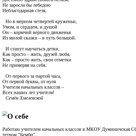
Не заросла бы лебедою
Неблагодарная стезя,
Но в мерном четвертей круженьи,
Умом, и сердцем, и душой
Он – кормчий верного движенья
Из милой сказки – в путь большой.
И станут научаться детки,
Как просто – жить, друзей любя,
Как – просто жить, свои отметки
Не примеряя на себя.
От первого за партой часа,
От первой буквы, от нуля
Учителя начальных классов –
Всех наших лет учителя!
Семён Хмелевской
О себе
Работаю учителем начальных классов в МКОУ Думиничская СОШ
тетром "Бемби".