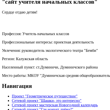
"сайт учителя начальных классов"
Сердце отдаю детям!
Профессия:
Учитель начальных классов
Профессиональные интересы:
проектная деятельность
Увлечения:
руководитель экологического театра "Бемби"
Регион:
Калужская область
Населенный пункт:
ст.Думиничи, Думиничского района
Место работы:
МКОУ "Думиничская средняя общеобразователь
Навигация
Проект "Геометрическое путешествие"
Сетевой проект "Шашки- это интересно"
Сетевой проект мастерская Новогодний календарь
Сетевой проект "Где ночует дрёма?"