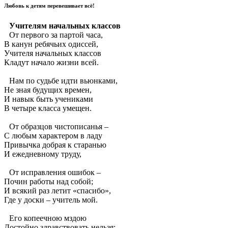
Любовь к детям перевешивает всё!
Учителям начальных классов
От первого за партой часа,
В канун ребячьих одиссей,
Учителя начальных классов
Кладут начало жизни всей.
Нам по судьбе идти вьюнками,
Не зная будущих времен,
И навык быть учениками
В четыре класса умещен.
От образцов чистописанья –
С любым характером в ладу
Привычка добрая к старанью
И ежедневному труду,
От исправления ошибок –
Почин работы над собой;
И всякий раз летит «спасибо»,
Где у доски – учитель мой.
Его копеечною мздою
Достойно здравствовать нельзя;