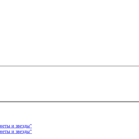
зработка урока окружающий мир "Планеты и звезды"
зработка урока окружающий мир "Планеты и звезды"