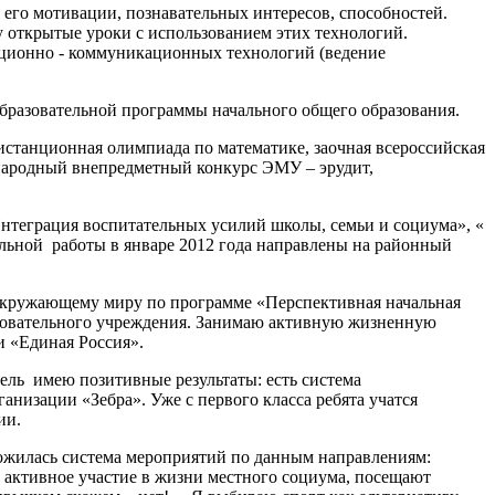
его мотивации, познавательных интересов, способностей.
у открытые уроки с использованием этих технологий.
ационно - коммуникационных технологий (ведение
образовательной программы начального общего образования.
станционная олимпиада по математике, заочная всероссийская
ародный внепредметный конкурс ЭМУ – эрудит,
нтеграция воспитательных усилий школы, семьи и социума», «
льной работы в январе 2012 года направлены на районный
 окружающему миру по программе «Перспективная начальная
азовательного учреждения. Занимаю активную жизненную
 «Единая Россия».
ель имею позитивные результаты: есть система
анизации «Зебра». Уже с первого класса ребята учатся
ии.
ложилась система мероприятий по данным направлениям:
 активное участие в жизни местного социума, посещают