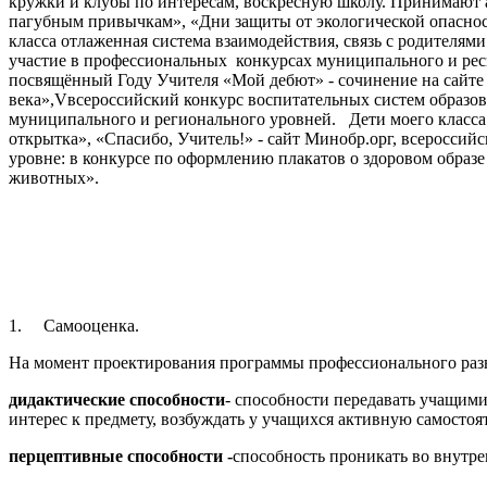
кружки и клубы по интересам, воскресную школу. Принимают а
пагубным привычкам», «Дни защиты от экологической опасно
класса отлаженная система взаимодействия, связь с родителя
участие в профессиональных конкурсах муниципального и респ
посвящённый Году Учителя «Мой дебют» - сочинение на сайте 
века»,Vвсероссийский конкурс воспитательных систем образо
муниципального и регионального уровней. Дети моего класса 
открытка», «Спасибо, Учитель!» - сайт Минобр.орг, всеросси
уровне: в конкурсе по оформлению плакатов о здоровом образ
животных».
1. Самооценка.
На момент проектирования программы профессионального разв
дидактические способности
- способности передавать учащими
интерес к предмету, возбуждать у учащихся активную самосто
перцептивные способности -
способность проникать во внутре