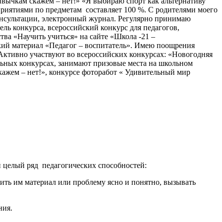
вычкам скажем – нет!» «Я выбираю спорт как альтернативу
иятиями по предметам составляет 100 %. С родителями моего
консультации, электронный журнал. Регулярно принимаю
ль конкурса, всероссийский конкурс для педагогов,
ва «Научить учиться» на сайте «Школа -21 –
кий материал «Педагог – воспитатель». Имею поощрения
Активно участвуют во всероссийских конкурсах: «Новогодняя
льных конкурсах, занимают призовые места на школьном
кажем – нет!», конкурсе фоторабот « Удивительный мир
 целый ряд педагогических способностей:
сить им материал или проблему ясно и понятно, вызывать
ния.