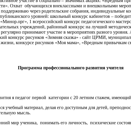
ктивное участие в социально – значимых акциях: «Вредным при
сти». Охват обучающихся внеклассными и внешкольными меропр
ми поддерживаю через родительские собрания, индивидуальные 
убликанского уровней: школьный конкурс кабинетов – победите
«Минор.орг», 1 всероссийский конкурс педагогического мастерст
вательных учреждений, районный конкурс на лучший методичес
регулярно принимают участие в мероприятиях разного уровня. 
йский конкурс рисунков «Зимняя сказка» - сайт ЦРМИ, муниципа
е жизни, конкурсе рисунков «Моя мама», «Вредным привычкам с
Программа профессионального развития учителя
ития я педагог первой категории с 20 летним стажем, имеющий
ся учебный материал, делая его доступным для детей, преподно
ятельную мысль.
нний мир ученика, понимать его личность, психические состоя