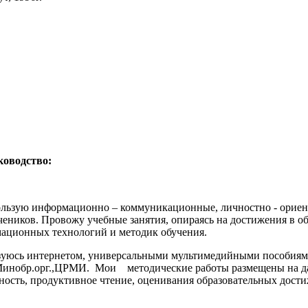
ководство:
пользую информационно – коммуникационные, личностно - ориен
чеников. Провожу учебные занятия, опираясь на достижения в об
ационных технологий и методик обучения.
льзуюсь интернетом, универсальными мультимедийными пособия
, Минобр.орг.,ЦРМИ. Мои методические работы размещены на да
ость, продуктивное чтение, оценивания образовательных дости