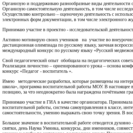
Организую и поддерживаю разнообразные виды деятельности об
Организую самостоятельную деятельность, в том числе исслед
Осуществляю контрольно – оценочную деятельность с исполь
электронных форм документации, в том числе электронного жу
Принимаю участие в проектно - исследовательской деятельнос
Активно мотивирую своих учеников на участие во внеурочной 
дистанционная олимпиада по русскому языку, заочная всерос
международный конкурс по русскому языку «Русский медвежо
Свой педагогический опыт обобщала на педагогических совет
Реализация личностно – ориенированного урока – основа ком
конкурс «Педагог - воспитатель ».
Имею методические разработки, которые размещены на интерн
школа», программа воспитательной работы МОУ. В настоящее
позицию, за что неоднократно была награждена почётными гр
Принимаю участие в ГИА в качестве организатора. Принимала 
воспитательной работы, система самоуправления в классе, инт
самостоятельности, умению выражать свою точку зрения. В во
Большое значение в воспитательной работе отводится духовн
святки, день Наума Умника, конкурсы, дни именников, совмес