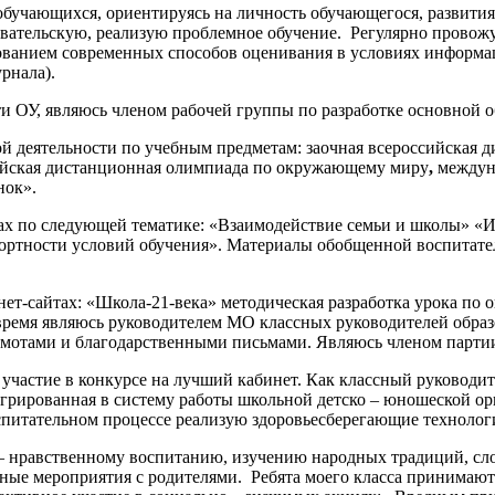
учающихся, ориентируясь на личность обучающегося, развития 
овательскую, реализую проблемное обучение. Регулярно провож
зованием современных способов оценивания в условиях информ
рнала).
ти ОУ, являюсь членом рабочей группы по разработке основной 
деятельности по учебным предметам: заочная всероссийская ди
сийская дистанционная олимпиада по окружающему миру
,
междун
нок».
ах по следующей тематике: «Взаимодействие семьи и школы» «И
фортности условий обучения». Материалы обобщенной воспитате
ет-сайтах: «Школа-21-века» методическая разработка урока по
 время являюсь руководителем МО классных руководителей обр
амотами и благодарственными письмами. Являюсь членом партии
участие в конкурсе на лучший кабинет. Как классный руководит
егрированная в систему работы школьной детско – юношеской орг
спитательном процессе реализую здоровьесберегающие технолог
о – нравственному воспитанию, изучению народных традиций, с
тные мероприятия с родителями. Ребята моего класса принимают