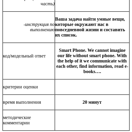
часть)
Ваша задача найти умные вещи,
-инструкция по
которые окружают нас в
выполнению
повседневной жизни и составить
их список.
Smart Phone. We cannot imagine
our life without smart phone. With
код/модельный ответ
the help of it we communicate with
each other, find information, read e-
books….
критерии оценки
время выполнения
20
минут
методические
комментарии