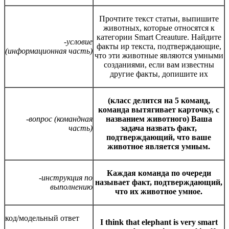
Прочтите текст статьи, выпишите
животных, которые относятся к
категории Smart Creauture. Найдите
-условие
факты иp текста, подтверждающие,
(информационная часть)
что эти животные являются умными
созданиями, если вам известны
другие факты, допишите их
(класс делится на 5 команд,
команда вытягивает карточку, с
-вопрос (командная
названием животного) Ваша
часть)
задача назвать факт,
подтверждающий, что ваше
животное является умным.
Каждая команда по очереди
-инструкция по
называет факт, подтверждающий,
выполнению
что их животное умное.
код/модельный ответ
I think that elephant is very smart