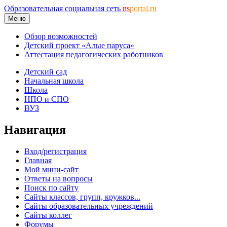
Образовательная социальная сеть
ns
portal.ru
Меню
Обзор возможностей
Детский проект «Алые паруса»
Аттестация педагогических работников
Детский сад
Начальная школа
Школа
НПО и СПО
ВУЗ
Навигация
Вход/регистрация
Главная
Мой мини-сайт
Ответы на вопросы
Поиск по сайту
Сайты классов, групп, кружков...
Сайты образовательных учреждений
Сайты коллег
Форумы