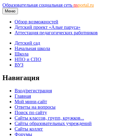
Образовательная социальная сеть
ns
portal.ru
Меню
Обзор возможностей
Детский проект «Алые паруса»
Аттестация педагогических работников
Детский сад
Начальная школа
Школа
НПО и СПО
ВУЗ
Навигация
Вход/регистрация
Главная
Мой мини-сайт
Ответы на вопросы
Поиск по сайту
Сайты классов, групп, кружков...
Сайты образовательных учреждений
Сайты коллег
Форумы