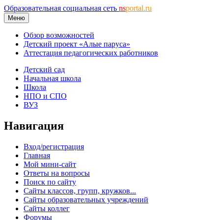
Образовательная социальная сеть
ns
portal.ru
Меню
Обзор возможностей
Детский проект «Алые паруса»
Аттестация педагогических работников
Детский сад
Начальная школа
Школа
НПО и СПО
ВУЗ
Навигация
Вход/регистрация
Главная
Мой мини-сайт
Ответы на вопросы
Поиск по сайту
Сайты классов, групп, кружков...
Сайты образовательных учреждений
Сайты коллег
Форумы