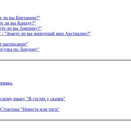
те ли вы Британию?"
те ли вы Канаду?"
ете ли вы Америку?"
?" / "Знаете ли вы животный мир Австралии?"
е расписание"
огулка по Лондону"
языка.
скому языку "В гостях у сказки"
 Стоктона "Невеста или тигр"