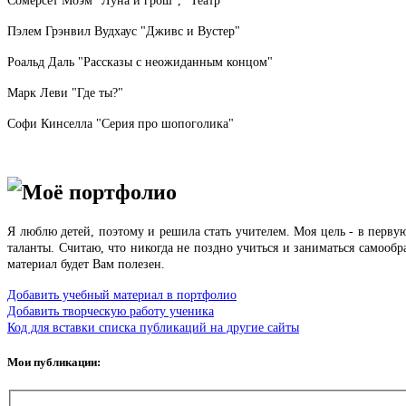
Сомерсет Моэм "Луна и грош", "Театр"
Пэлем Грэнвил Вудхаус "Дживс и Вустер"
Роальд Даль "Рассказы с неожиданным концом"
Марк Леви "Где ты?"
Софи Кинселла "Серия про шопоголика"
Моё портфолио
Я люблю детей, поэтому и решила стать учителем.
Моя цель - в перву
таланты.
Считаю, что никогда не поздно учиться и заниматься самообр
материал будет Вам полезен.
Добавить учебный материал в портфолио
Добавить творческую работу ученика
Код для вставки списка публикаций на другие сайты
Мои публикации: