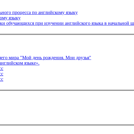
ного процесса по английскому языку
ому языку
ки обучающихся при изучении английского языка в начальной ш
его мира "Мой день рождения. Мои друзья"
Презентация «Путешествие по странам, где говорят на английском языке».
сс
сс
сс