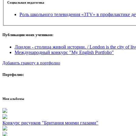
Социальная педагогика
Роль школьного телевидения «3TV» в профилактике де
Публикации моих учеников:
Лондон - столица живой истории. / London is the city of live
Международный конкурс "My English Portfolio"
Добавить грамоту в портфолио
Портфолио:
Мои альбомы
Конкурс рисунков "Британия моими глазами"