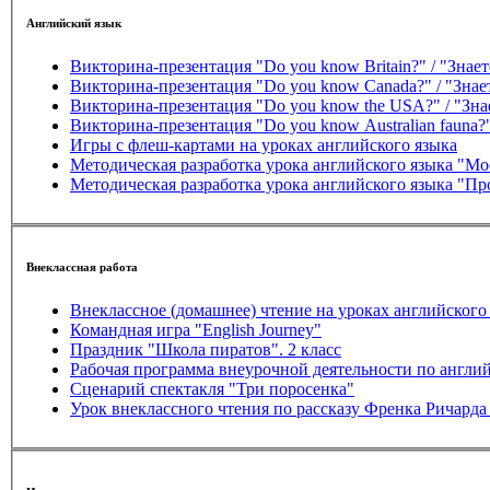
Английский язык
Викторина-презентация "Do you know Britain?" / "Знае
Викторина-презентация "Do you know Canada?" / "Знае
Викторина-презентация "Do you know the USA?" / "Зна
Викторина-презентация "Do you know Аustralian fauna
Игры с флеш-картами на уроках английского языка
Методическая разработка урока английского языка "Мо
Методическая разработка урока английского языка "Пр
Внеклассная работа
Внеклассное (домашнее) чтение на уроках английского 
Командная игра "English Journey"
Праздник "Школа пиратов". 2 класс
Рабочая программа внеурочной деятельности по англий
Сценарий спектакля "Три поросенка"
Урок внеклассного чтения по рассказу Френка Ричарда