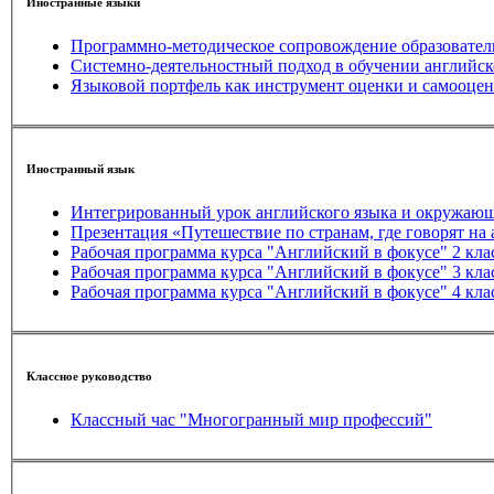
Иностранные языки
Программно-методическое сопровождение образователь
Системно-деятельностный подход в обучении английск
Языковой портфель как инструмент оценки и самооцен
Иностранный язык
Интегрированный урок английского языка и окружающ
Рабочая программа курса "Английский в фокусе" 2 кла
Рабочая программа курса "Английский в фокусе" 3 кла
Рабочая программа курса "Английский в фокусе" 4 кла
Классное руководство
Классный час "Многогранный мир профессий"