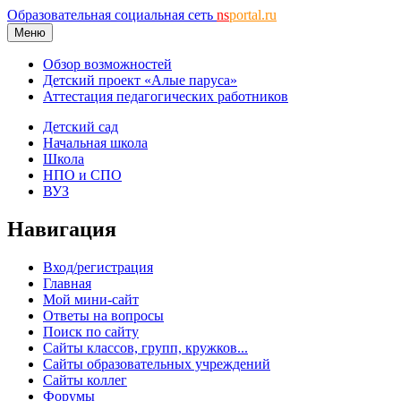
Образовательная социальная сеть
ns
portal.ru
Меню
Обзор возможностей
Детский проект «Алые паруса»
Аттестация педагогических работников
Детский сад
Начальная школа
Школа
НПО и СПО
ВУЗ
Навигация
Вход/регистрация
Главная
Мой мини-сайт
Ответы на вопросы
Поиск по сайту
Сайты классов, групп, кружков...
Сайты образовательных учреждений
Сайты коллег
Форумы