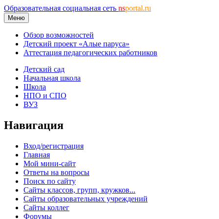
Образовательная социальная сеть
ns
portal.ru
Меню
Обзор возможностей
Детский проект «Алые паруса»
Аттестация педагогических работников
Детский сад
Начальная школа
Школа
НПО и СПО
ВУЗ
Навигация
Вход/регистрация
Главная
Мой мини-сайт
Ответы на вопросы
Поиск по сайту
Сайты классов, групп, кружков...
Сайты образовательных учреждений
Сайты коллег
Форумы