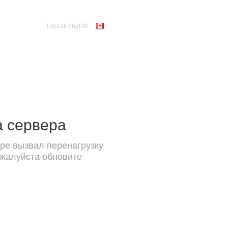
I speak english
а сервера
ре вызвал перенагрузку
ожалуйста обновите