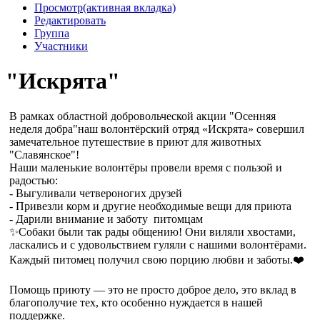
Просмотр
(активная вкладка)
Редактировать
Группа
Участники
"Искрята"
В рамках областной добровольческой акции "Осенняя
неделя добра"наш волонтёрский отряд «Искрята» совершил
замечательное путешествие в приют для животных
"Славянское"!
Наши маленькие волонтёры провели время с пользой и
радостью:
- Выгуливали четвероногих друзей
- Привезли корм и другие необходимые вещи для приюта
- Дарили внимание и заботу питомцам
✨Собаки были так рады общению! Они виляли хвостами,
ласкались и с удовольствием гуляли с нашими волонтёрами.
Каждый питомец получил свою порцию любви и заботы.❤️
Помощь приюту — это не просто доброе дело, это вклад в
благополучие тех, кто особенно нуждается в нашей
поддержке.