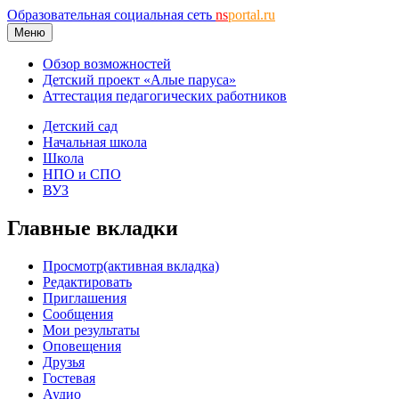
Образовательная социальная сеть
ns
portal.ru
Меню
Обзор возможностей
Детский проект «Алые паруса»
Аттестация педагогических работников
Детский сад
Начальная школа
Школа
НПО и СПО
ВУЗ
Главные вкладки
Просмотр
(активная вкладка)
Редактировать
Приглашения
Сообщения
Мои результаты
Оповещения
Друзья
Гостевая
Аудио