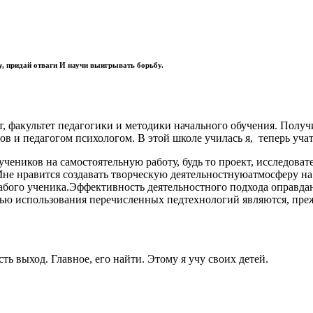
у, придай отваги И научи выигрывать борьбу.
, факультет педагогики и методики начального обучения. Получ
ов и педагогом психологом. В этой школе училась я, теперь уча
чеников на самостоятельную работу, будь то проект, исследовател
Мне нравится создавать творческую деятельностнуюатмосферу на
абого ученика.Эффективность деятельностного подхода оправда
ью использования перечисленных педтехнологий являются, преж
ь выход. Главное, его найти. Этому я учу своих детей.