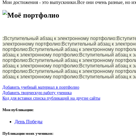
Мои достижения - это выпускники.Все они очень разные, но их
Моё портфолио
:
Вступительный абзац к электронному портфолио:Вступит
электронному портфолио:Вступительный абзац к электрон
портфолио:Вступительный абзац к электронному портфол
абзац к электронному портфолио:Вступительный абзац к 
портфолио:Вступительный абзац к электронному портфол
абзац к электронному портфолио:Вступительный абзац к 
портфолио:Вступительный абзац к электронному портфол
абзац к электронному портфолио:Вступительный абзац к 
Добавить учебный материал в портфолио
Добавить творческую работу ученика
Код для вставки списка публикаций на другие сайты
Мои публикации:
День Победы
Публикации моих учеников: