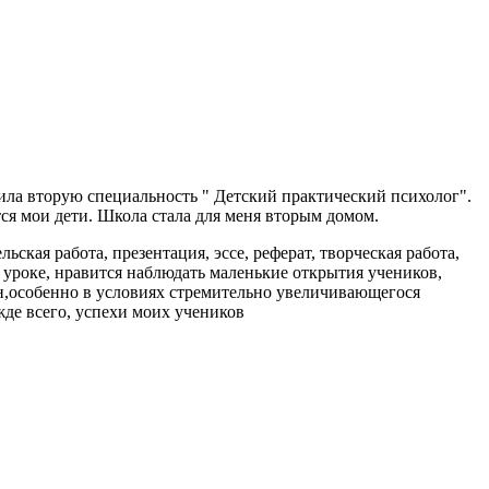
ила вторую специальность " Детский практический психолог".
тся мои дети. Школа стала для меня вторым домом.
ьская работа, презентация, эссе, реферат, творческая работа,
 уроке, нравится наблюдать маленькие открытия учеников,
н,особенно в условиях стремительно увеличивающегося
де всего, успехи моих учеников