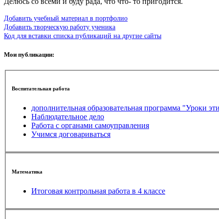
Делюсь со всеми и буду рада, что что- то пригодится.
Добавить учебный материал в портфолио
Добавить творческую работу ученика
Код для вставки списка публикаций на другие сайты
Мои публикации:
Воспитательная работа
дополнительная образовательная программа "Уроки эт
Наблюдательное дело
Работа с органами самоуправления
Учимся договариваться
Математика
Итоговая контрольная работа в 4 классе