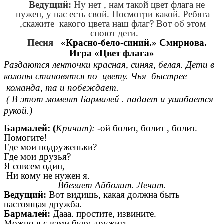
Ведущий:
Ну нет , нам такой цвет флага не
нужен, у нас есть свой. Посмотри какой. Ребята
,скажите какого цвета наш флаг? Вот об этом
споют дети
.
Песня
«
Красно-бело-синий.» Смирнова.
Игра «Цвет флага»
Раздаются ленточки красная, синяя, белая. Дети в
колоны становятся по цвету. Чья быстрее
команда, та и побеждает.
( В этот момент Бармалей . падает и ушибается
рукой.)
Бармалей: (
Кричит):
-ой болит, болит , болит.
Помогите!
Где мои подруженьки?
Где мои друзья?
Я совсем один,
Ни кому не нужен я.
Вбегает Айболит. Лечит.
Ведущий:
Вот видишь, какая должна быть
настоящая дружба.
Бармалей:
Дааа. простите, извините.
Можно я с вами буду дружить,