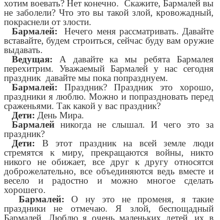
хотим воевать? Нет конечно. Скажите, Бармалей вы
не заболели? Что это вы такой злой, кровожадный,
покраснели от злости.
Бармалей:
Нечего меня рассматривать. Давайте
вставайте, будем строиться, сейчас буду вам оружие
выдавать.
Ведущая:
А давайте ка мы ребята Бармалея
перехитрим. Уважаемый Бармалей у нас сегодня
праздник давайте мы пока попразднуем.
Бармалей:
Праздник? Праздник это хорошо,
праздники я люблю. Можно и попраздновать перед
сраженьями. Так какой у вас праздник?
Дети:
День Мира.
Бармалей
никогда не слышал. И чего это за
праздник?
Дети:
В этот праздник на всей земле люди
стремятся к миру, прекращаются войны, никто
никого не обижает, все друг к другу относятся
доброжелательно, все объединяются ведь вместе и
весело и радостно и можно многое сделать
хорошего.
Бармалей:
О ну это не променя, я такие
праздники не отмечаю. Я злой, беспощадный
Бармалей, Люблю я очень маленьких детей, их в