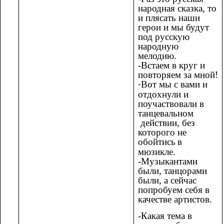
народная сказка, то
и плясать наши
герои и мы будут
под русскую
народную
мелодию.
-Встаем в круг и
повторяем за мной!
Вот мы с вами и
-
отдохнули и
поучаствовали в
танцевальном
действии, без
которого не
обойтись
в
мюзикле.
-Музыкантами
были, танцорами
были, а сейчас
попробуем себя в
качестве артистов.
-Какая тема в