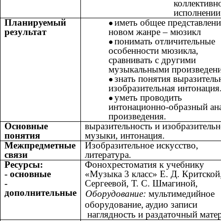
коллективн
исполнении
Планируемый
иметь общее представлени
результат
новом жанре – мюзикл
понимать отличительные
особенности мюзикла,
сравнивать с другими
музыкальными произведен
знать понятия выразитель
изобразительная интонация
уметь проводить
интонационно-образный ан
произведения.
Основные
выразительность и изобразительн
понятия
музыки,
интонация.
Межпредметные
Изобразительное искусство,
связи
литература.
Ресурсы:
Фонохрестоматия к учебнику
- основные
«Музыка 3 класс» Е. Д. Критской,
-
Сергеевой, Т. С. Шмагиной,
дополнительные
Оборудование:
мультимедийное
оборудование,
аудио записи
наглядность и раздаточный мате