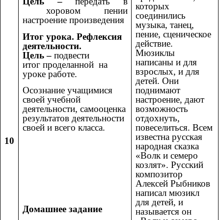
Цель –
передать в
которых
хоровом пении
соединились
настроение произведения
музыка, танец,
пение, сценическое
Итог урока. Рефлексия
действие.
деятельности.
Мюзиклы
Цель –
подвести
написаны и для
итог
проделанной на
взрослых, и для
уроке работе.
детей. Они
поднимают
Осознание учащимися
настроение, дают
своей учебной
возможность
деятельности, самооценка
отдохнуть,
результатов деятельности
повеселиться. Всем
своей и всего класса.
известна русская
10
народная сказка
«Волк и семеро
козлят». Русский
композитор
Алексей Рыбников
написал мюзикл
для детей, и
Домашнее задание
называется он