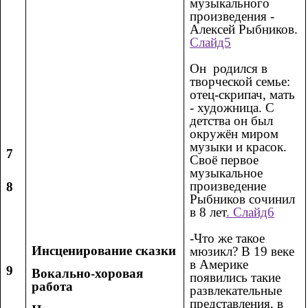
музыкального
произведения -
Алексей Рыбников.
Слайд5
Он родился в
творческой семье:
отец-скрипач, мать
- художница. С
детства он был
окружён миром
музыки и красок.
7
Своё первое
музыкальное
произведение
8
Рыбников сочинил
в 8 лет
. Слайд6
-Что же такое
Инсценирование сказки
мюзикл? В 19 веке
в Америке
9
Вокально-хоровая
появились такие
работа
развлекательные
представления, в