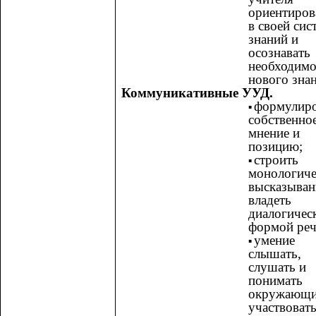
ориентиров
в своей сис
знаний и
осознавать
необходимо
нового зна
Коммуникативные УУД.
формулиро
собственно
мнение и
позицию;
строить
монологиче
высказыван
владеть
диалогичес
формой ре
умение
слышать,
слушать и
понимать
окружающи
участвовать