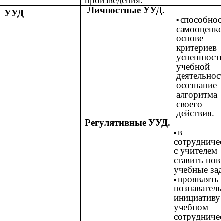
произведения.
Личностные УУД.
УУД
способнос
самооценке
основе
критериев
успешност
учебной
деятельнос
осознание
алгоритма
своего
действия.
Регулятивные УУД.
в
сотрудниче
с учителем
ставить но
учебные за
проявлять
познавател
инициативу
учебном
сотрудниче