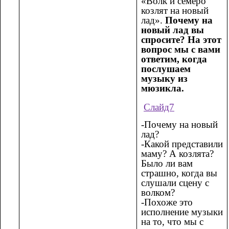
«Волк и семеро
козлят на новый
лад».
Почему на
новый лад вы
спросите? На этот
вопрос мы с вами
ответим, когда
послушаем
музыку из
мюзикла.
Слайд7
-Почему на новый
лад?
-Какой представили
маму? А козлята?
Было ли вам
страшно, когда вы
слушали сцену с
волком?
-Похоже это
исполнение музыки
на то, что мы с