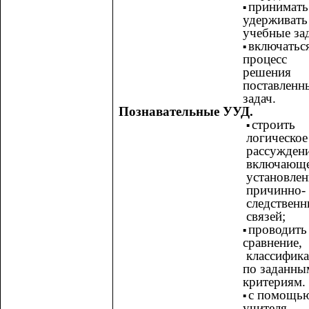
принимать
удерживать
учебные за
включатьс
процесс
решения
поставленн
задач.
Познавательные УУД.
строить
логическое
рассуждени
включающ
установлен
причинно-
следствен
связей;
проводить
сравнение,
классифик
по заданны
критериям.
с помощь
учителя