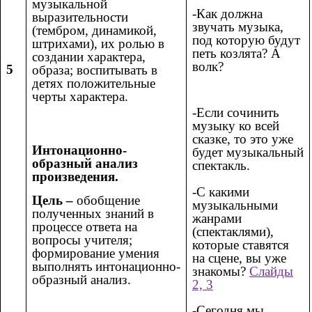
музыкальной
-Как должна
выразительности
звучать музыка,
(тембром, динамикой,
под которую будут
штрихами), их ролью в
петь козлята? А
создании характера,
волк?
5
образа; воспитывать в
детях положительные
черты характера.
-Если сочинить
музыку ко всей
сказке, то это уже
Интонационно-
будет музыкальный
образный анализ
спектакль.
произведения.
-С какими
Цель –
обобщение
музыкальными
полученных знаний в
жанрами
процессе ответа на
(спектаклями),
вопросы учителя;
которые ставятся
формирование умения
на сцене, вы уже
выполнять
интонационно-
знакомы?
Слайды
образный анализ.
2, 3
-Сегодня мы