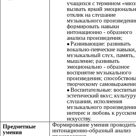
учащихся с термином «мюз
вызвать яркий эмоциональ
отклик на слушание
музыкального произведени
формировать навыки
интонационно - образного
анализа произведения;
Развивающие: развивать
вокально-певческие навыки,
музыкальный слух, память,
мышление; развивать
эмоционально - образное
восприятие музыкального
произведения; способствов
творческому самовыражени
Воспитательные: воспиты
эстетический вкус; культур
слушания, исполнения
музыкального произведени
интерес и любовь к русско
искусству.
Формирование умения проводит
Предметные
интонационно-образный анализ
умения