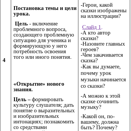
-
Герои, какой
Постановка темы и цели
сказки изображены
урока.
на иллюстрации?
Цель
- включение
Слайд 1
.
проблемного вопроса,
-А кто автор
создающего проблемную
сказки?
ситуацию для ученика и
-Назовите главных
формирующую у него
героев?
потребность освоения
-Чем закачивается
того или иного понятия.
4
сказка?
-Как вы думаете,
почему урок
музыки начинается
«Открытие» нового
со сказки?
знания.
-А можно к этой
Цель –
формировать
сказке сочинить
культуру слушателя; дать
музыку?
понятие о выразительных
и изобразительных
-Какой он, по-
интонациях; познакомить
вашему, должна
со средствами
быть? Почему?