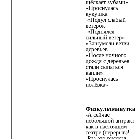
щёлкает зубами»
«Проснулась
кукушка
«Подул слабый
ветерок
«Поднялся
сильный ветер»
«Зашумели ветви
деревьев
«После ночного
дождя с деревьев
стали сыпаться
капли»
«Проснулась
полёвка»
Физкультминутка
-А сейчас
небольшой антракт
как в настоящем
театре (перерыв)!
-Раз это русская